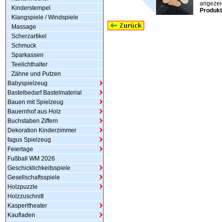
angezeig
Kinderstempel
Produkt
Klangspiele / Windspiele
Massage
Scherzartikel
Schmuck
Sparkassen
Teelichthalter
Zähne und Putzen
Babyspielzeug
Bastelbedarf Bastelmaterial
Bauen mit Spielzeug
Bauernhof aus Holz
Buchstaben Ziffern
Dekoration Kinderzimmer
fagus Spielzeug
Feiertage
Fußball WM 2026
Geschicklichkeitsspiele
Gesellschaftsspiele
Holzpuzzle
Holzzuschnitt
Kasperltheater
Kaufladen