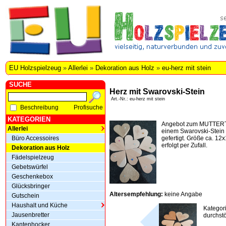
EU Holzspielzeug
»
Allerlei
»
Dekoration aus Holz
»
eu-herz mit stein
SUCHE
Herz mit Swarovski-Stein
Art.-Nr.: eu-herz mit stein
Beschreibung
Profisuche
KATEGORIEN
Angebot zum MUTTERTA
Allerlei
einem Swarovski-Stein 
Büro Accessoires
gefertigt. Größe ca. 12
erfolgt per Zufall.
Dekoration aus Holz
Fädelspielzeug
Gebetswürfel
Geschenkebox
Glücksbringer
Altersempfehlung:
keine Angabe
Gutschein
Haushalt und Küche
Kategor
Jausenbretter
durchstö
Kantenhocker