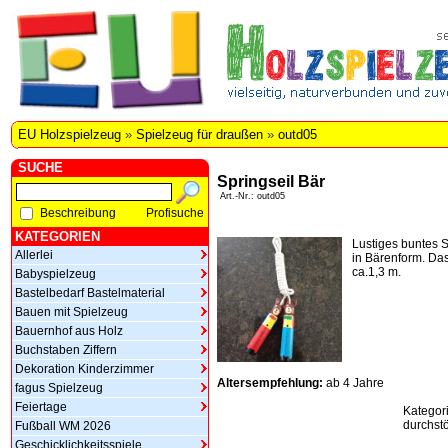
EU Holzspielzeug
»
Spielzeug für draußen
»
outd05
SUCHE
Springseil Bär
Art.-Nr.: outd05
Beschreibung
Profisuche
KATEGORIEN
Lustiges buntes S
Allerlei
in Bärenform. Das
ca.1,3 m.
Babyspielzeug
Bastelbedarf Bastelmaterial
Bauen mit Spielzeug
Bauernhof aus Holz
Buchstaben Ziffern
Dekoration Kinderzimmer
Altersempfehlung:
ab 4 Jahre
fagus Spielzeug
Feiertage
Kategor
durchstö
Fußball WM 2026
Geschicklichkeitsspiele