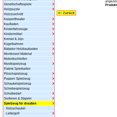
angezeig
Gesellschaftsspiele
Produkt
Holzpuzzle
Holzzuschnitt
Kasperltheater
Kaufladen
Kinderfahrzeuge
Kindermöbel
Kreisel & Jojo
Kugelbahnen
Matador Holzbaukasten
Montessori Material
Motorikschleifen
Musikspielzeug
Piatnik Spielkarten
Plüschspielzeug
Puppen Spielzeug
Schaukelspielzeug
Schiebespielzeug
Schulbedarf
Sortieren & Stapeln
Spielzeug für draußen
Holzschaukel
Leitergolf