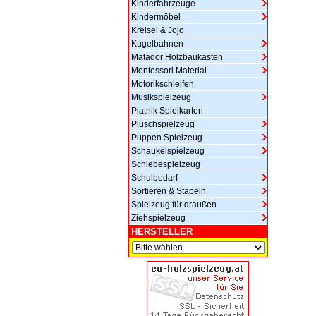
Kinderfahrzeuge
Kindermöbel
Kreisel & Jojo
Kugelbahnen
Matador Holzbaukasten
Montessori Material
Motorikschleifen
Musikspielzeug
Piatnik Spielkarten
Plüschspielzeug
Puppen Spielzeug
Schaukelspielzeug
Schiebespielzeug
Schulbedarf
Sortieren & Stapeln
Spielzeug für draußen
Ziehspielzeug
HERSTELLER