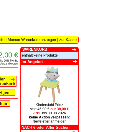
nto
|
Meinen Warenkorb anzeigen
|
zur Kasse
WARENKORB
2,00 €
enthält keine Produkte
nkl. 20% MwSt.
Im Angebot
Versandkosten
e
Kinderstuhl Prinz
statt 46,90 €
nur 38,00 €
-19%
bis 30.08.2026
keine Aktion verpassen:
Newsletter anmelden
NACH € oder Alter Suchen