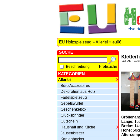
EU Holzspielzeug
»
Allerlei
»
eu06
SUCHE
Kletterf
Art.-Nr.: eu06
Beschreibung
Profisuche
KATEGORIEN
Allerlei
Büro Accessoires
Dekoration aus Holz
Fädelspielzeug
Gebetswürfel
Geschenkebox
Glücksbringer
Größenan
Gutschein
Länge:
15
Breite:
14
Haushalt und Küche
Höhe:
50c
Jausenbretter
Altersemp
Kantenhocker