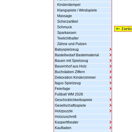
Kinderstempel
Klangspiele / Windspiele
Massage
Scherzartikel
Schmuck
Sparkassen
Teelichthalter
Zähne und Putzen
Babyspielzeug
Bastelbedarf Bastelmaterial
Bauen mit Spielzeug
Bauernhof aus Holz
Buchstaben Ziffern
Dekoration Kinderzimmer
fagus Spielzeug
Feiertage
Fußball WM 2026
Geschicklichkeitsspiele
Gesellschaftsspiele
Holzpuzzle
Holzzuschnitt
Kasperltheater
Kaufladen