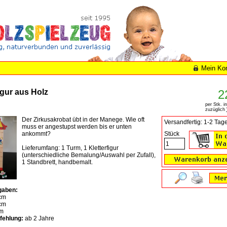
Mein Ko
igur aus Holz
2
per Stk. i
zuzüglich
Der Zirkusakrobat übt in der Manege. Wie oft
Versandfertig: 1-2 Tag
muss er angestupst werden bis er unten
ankommt?
Stück
Lieferumfang: 1 Turm, 1 Kletterfigur
(unterschiedliche Bemalung/Auswahl per Zufall),
1 Standbrett, handbemalt.
gaben:
cm
cm
m
fehlung:
ab 2 Jahre