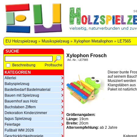
EU Holzspielzeug
»
Musikspielzeug
»
Xylophon Metallophon
»
LE7565
SUCHE
Xylophon Frosch
Art.-Nr.: LE7565
Beschreibung
Profisuche
KATEGORIEN
Dieser bunte Fro
auf seinem Bauch
Allerlei
Musiziert werden 
Babyspielzeug
Klangstäben aus 
Paket ist natürlic
Bastelbedarf Bastelmaterial
Bauen mit Spielzeug
Bauernhof aus Holz
Buchstaben Ziffern
Dekoration Kinderzimmer
Größenangaben:
fagus Spielzeug
Länge:
19cm
Breite:
20cm
Feiertage
Altersempfehlung:
ab 2 Jahre
Fußball WM 2026
Geschicklichkeitsspiele
Kategor