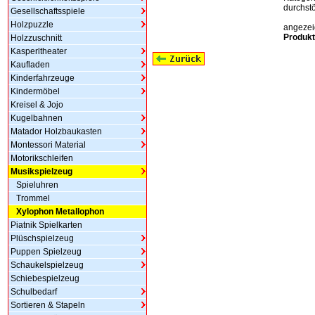
durchstö
Gesellschaftsspiele
Holzpuzzle
angezeig
Produkt
Holzzuschnitt
Kasperltheater
Kaufladen
Kinderfahrzeuge
Kindermöbel
Kreisel & Jojo
Kugelbahnen
Matador Holzbaukasten
Montessori Material
Motorikschleifen
Musikspielzeug
Spieluhren
Trommel
Xylophon Metallophon
Piatnik Spielkarten
Plüschspielzeug
Puppen Spielzeug
Schaukelspielzeug
Schiebespielzeug
Schulbedarf
Sortieren & Stapeln