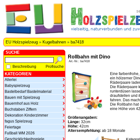
EU Holzspielzeug
»
Kugelbahnen
»
ba7418
SUCHE
Rollbahn mit Dino
Art.-Nr.: ba7418
Beschreibung
Profisuche
KATEGORIEN
Eine farbenfrohe
ein hölzerner Di
Allerlei
Räderpaare laden
Babyspielzeug
Die Räderpaare 
runterdüsen lass
Bastelbedarf Bastelmaterial
draufstellen und
Bauen mit Spielzeug
fahren. Das mach
Bauernhof aus Holz
Die Rollbahn hat
eine Höhe von 4
Buchstaben Ziffern
Dekoration Kinderzimmer
Größenangaben:
fagus Spielzeug
Länge:
32cm
Höhe:
42cm
Feiertage
Altersempfehlung:
ab 18 Monate
Fußball WM 2026
Geschicklichkeitsspiele
Kategor