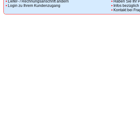
•
Liefer- / Rechnungsanschrift ändern
•
Haben Sie Ihr 
•
Login zu Ihrem Kundenzugang
•
Infos bezüglic
•
Kontakt bei Fr