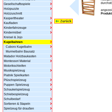
durchstö
Gesellschaftsspiele
Holzpuzzle
angezeig
Holzzuschnitt
Produkt
Kasperltheater
Kaufladen
Kinderfahrzeuge
Kindermöbel
Kreisel & Jojo
Kugelbahnen
Cuboro Kugelbahn
Murmelbahn Bausatz
Matador Holzbaukasten
Montessori Material
Motorikschleifen
Musikspielzeug
Piatnik Spielkarten
Plüschspielzeug
Puppen Spielzeug
Schaukelspielzeug
Schiebespielzeug
Schulbedarf
Sortieren & Stapeln
Spielzeug für draußen