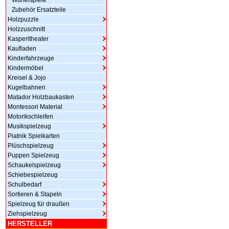
Würfelspiele
Zubehör Ersatzteile
Holzpuzzle
Holzzuschnitt
Kasperltheater
Kaufladen
Kinderfahrzeuge
Kindermöbel
Kreisel & Jojo
Kugelbahnen
Matador Holzbaukasten
Montessori Material
Motorikschleifen
Musikspielzeug
Piatnik Spielkarten
Plüschspielzeug
Puppen Spielzeug
Schaukelspielzeug
Schiebespielzeug
Schulbedarf
Sortieren & Stapeln
Spielzeug für draußen
Ziehspielzeug
HERSTELLER