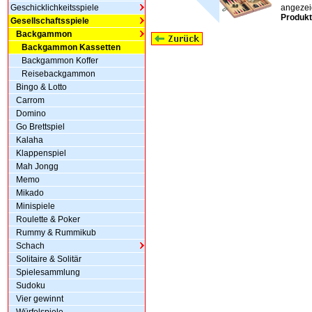
Geschicklichkeitsspiele
angezeig
Produkt
Gesellschaftsspiele
Backgammon
Backgammon Kassetten
Backgammon Koffer
Reisebackgammon
Bingo & Lotto
Carrom
Domino
Go Brettspiel
Kalaha
Klappenspiel
Mah Jongg
Memo
Mikado
Minispiele
Roulette & Poker
Rummy & Rummikub
Schach
Solitaire & Solitär
Spielesammlung
Sudoku
Vier gewinnt