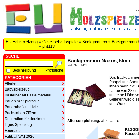
EU Holzspielzeug
»
Gesellschaftsspiele
»
Backgammon
»
Backgammon K
»
ph1113
SUCHE
Backgammon Naxos, klein
Art.-Nr.: ph1113
Beschreibung
Profisuche
KATEGORIEN
Das Backgammon 
Pappel und Ahorn
Allerlei
innen bedruckt. D
Babyspielzeug
Länge von 28 cm,
und eine Höhe vo
Bastelbedarf Bastelmaterial
Geliefert wird die
Bauen mit Spielzeug
und Würfel.
Bauernhof aus Holz
Buchstaben Ziffern
Dekoration Kinderzimmer
Altersempfehlung:
ab 6 Jahre
fagus Spielzeug
Kategor
Feiertage
Kasset
Fußball WM 2026