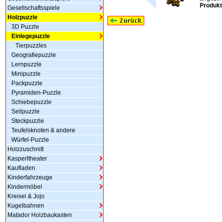
Produkt
Gesellschaftsspiele
Holzpuzzle
3D Puzzle
Einlegepuzzle
Tierpuzzles
Geografiepuzzle
Lernpuzzle
Minipuzzle
Packpuzzle
Pyramiden-Puzzle
Schiebepuzzle
Seilpuzzle
Steckpuzzle
Teufelsknoten & andere
Würfel-Puzzle
Holzzuschnitt
Kasperltheater
Kaufladen
Kinderfahrzeuge
Kindermöbel
Kreisel & Jojo
Kugelbahnen
Matador Holzbaukasten