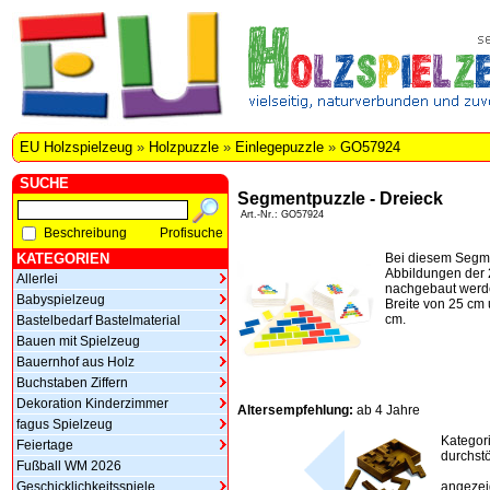
EU Holzspielzeug
»
Holzpuzzle
»
Einlegepuzzle
»
GO57924
SUCHE
Segmentpuzzle - Dreieck
Art.-Nr.: GO57924
Beschreibung
Profisuche
KATEGORIEN
Bei diesem Segm
Abbildungen der 
Allerlei
nachgebaut werde
Babyspielzeug
Breite von 25 cm
cm.
Bastelbedarf Bastelmaterial
Bauen mit Spielzeug
Bauernhof aus Holz
Buchstaben Ziffern
Dekoration Kinderzimmer
Altersempfehlung:
ab 4 Jahre
fagus Spielzeug
Kategor
Feiertage
durchstö
Fußball WM 2026
Geschicklichkeitsspiele
angezeig