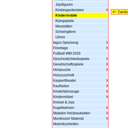
Jojofiguren
Kindergarderoben
Kindermobile
Klangspiele
Messlatten
Schwingtiere
Uhren
fagus Spielzeug
Feiertage
Fußball WM 2026
Geschicklichkeitsspiele
Gesellschaftsspiele
Holzpuzzle
Holzzuschnitt
Kasperltheater
Kaufladen
Kinderfahrzeuge
Kindermöbel
Kreisel & Jojo
Kugelbahnen
Matador Holzbaukasten
Montessori Material
Motorikschleifen