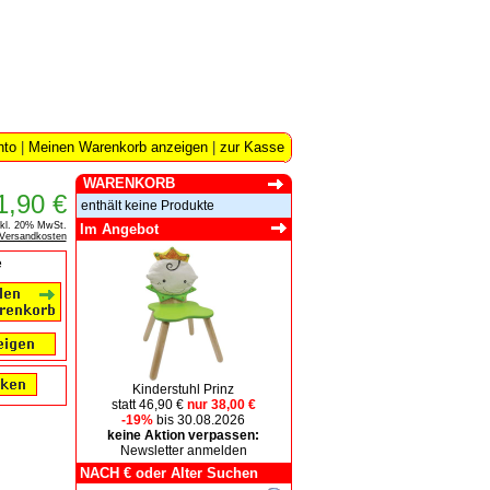
nto
|
Meinen Warenkorb anzeigen
|
zur Kasse
WARENKORB
1,90 €
enthält keine Produkte
nkl. 20% MwSt.
Im Angebot
Versandkosten
e
Kinderstuhl Prinz
statt 46,90 €
nur 38,00 €
-19%
bis 30.08.2026
keine Aktion verpassen:
Newsletter anmelden
NACH € oder Alter Suchen