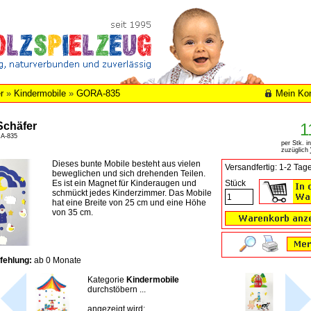
r
»
Kindermobile
»
GORA-835
Mein Ko
Schäfer
1
RA-835
per Stk. i
zuzüglich
Dieses bunte Mobile besteht aus vielen
Versandfertig: 1-2 Tag
beweglichen und sich drehenden Teilen.
Es ist ein Magnet für Kinderaugen und
Stück
schmückt jedes Kinderzimmer. Das Mobile
hat eine Breite von 25 cm und eine Höhe
von 35 cm.
fehlung:
ab 0 Monate
Kategorie
Kindermobile
durchstöbern ...
angezeigt wird: