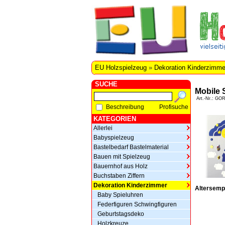
EU Holzspielzeug
»
Dekoration Kinderzimme
SUCHE
Mobile 
Art.-Nr.: GO
Beschreibung
Profisuche
KATEGORIEN
Allerlei
Babyspielzeug
Bastelbedarf Bastelmaterial
Bauen mit Spielzeug
Bauernhof aus Holz
Buchstaben Ziffern
Dekoration Kinderzimmer
Altersemp
Baby Spieluhren
Federfiguren Schwingfiguren
Geburtstagsdeko
Holzkreuze