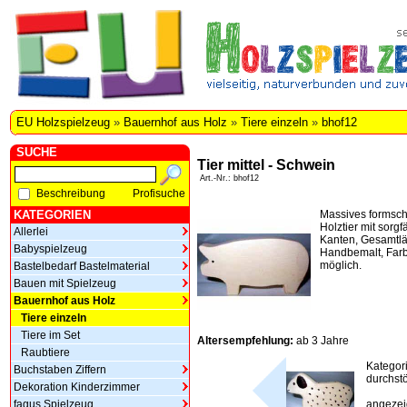
EU Holzspielzeug
»
Bauernhof aus Holz
»
Tiere einzeln
»
bhof12
SUCHE
Tier mittel - Schwein
Art.-Nr.: bhof12
Beschreibung
Profisuche
KATEGORIEN
Massives formsch
Holztier mit sorg
Allerlei
Kanten, Gesamtlä
Babyspielzeug
Handbemalt, Far
möglich.
Bastelbedarf Bastelmaterial
Bauen mit Spielzeug
Bauernhof aus Holz
Tiere einzeln
Tiere im Set
Altersempfehlung:
ab 3 Jahre
Raubtiere
Kategor
Buchstaben Ziffern
durchstö
Dekoration Kinderzimmer
fagus Spielzeug
angezeig