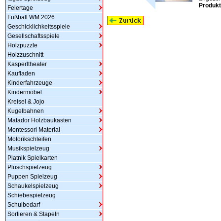
Produkt
Feiertage
Fußball WM 2026
Geschicklichkeitsspiele
Gesellschaftsspiele
Holzpuzzle
Holzzuschnitt
Kasperltheater
Kaufladen
Kinderfahrzeuge
Kindermöbel
Kreisel & Jojo
Kugelbahnen
Matador Holzbaukasten
Montessori Material
Motorikschleifen
Musikspielzeug
Piatnik Spielkarten
Plüschspielzeug
Puppen Spielzeug
Schaukelspielzeug
Schiebespielzeug
Schulbedarf
Sortieren & Stapeln