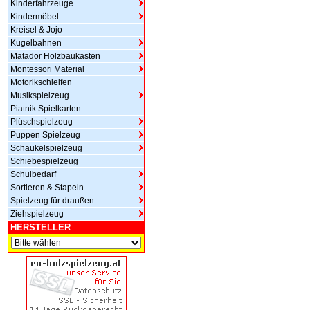
Kinderfahrzeuge
Kindermöbel
Kreisel & Jojo
Kugelbahnen
Matador Holzbaukasten
Montessori Material
Motorikschleifen
Musikspielzeug
Piatnik Spielkarten
Plüschspielzeug
Puppen Spielzeug
Schaukelspielzeug
Schiebespielzeug
Schulbedarf
Sortieren & Stapeln
Spielzeug für draußen
Ziehspielzeug
HERSTELLER