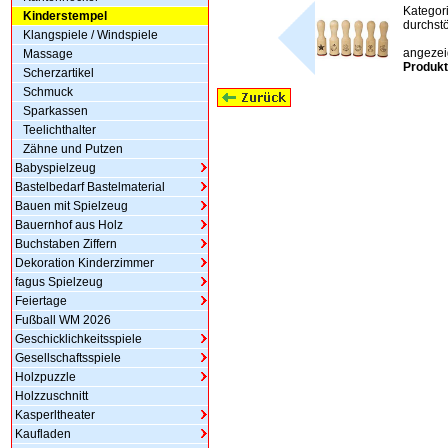
Kategor
Kinderstempel
durchstö
Klangspiele / Windspiele
angezeig
Massage
Produkt
Scherzartikel
Schmuck
Sparkassen
Teelichthalter
Zähne und Putzen
Babyspielzeug
Bastelbedarf Bastelmaterial
Bauen mit Spielzeug
Bauernhof aus Holz
Buchstaben Ziffern
Dekoration Kinderzimmer
fagus Spielzeug
Feiertage
Fußball WM 2026
Geschicklichkeitsspiele
Gesellschaftsspiele
Holzpuzzle
Holzzuschnitt
Kasperltheater
Kaufladen