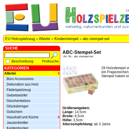
EU Holzspielzeug
»
Allerlei
»
Kinderstempel
»
abc-stempel-set
SUCHE
ABC-Stempel-Set
Art.-Nr.: abc-stempel-set
Beschreibung
Profisuche
KATEGORIEN
28 Holzstempel vo
ein Fragezeichen
Allerlei
Stempel haben ei
Büro Accessoires
Dekoration aus Holz
Fädelspielzeug
Gebetswürfel
Geschenkebox
Glücksbringer
Größenangaben:
Gutschein
Länge:
14,5cm
Breite:
8,5cm
Haushalt und Küche
Höhe:
3,5cm
Jausenbretter
Altersempfehlung:
ab 3 Jahre
Kantenhocker