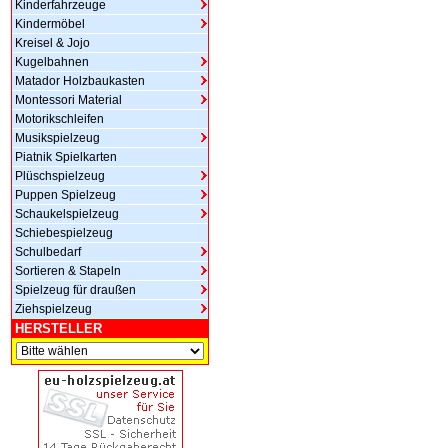
Kinderfahrzeuge
Kindermöbel
Kreisel & Jojo
Kugelbahnen
Matador Holzbaukasten
Montessori Material
Motorikschleifen
Musikspielzeug
Piatnik Spielkarten
Plüschspielzeug
Puppen Spielzeug
Schaukelspielzeug
Schiebespielzeug
Schulbedarf
Sortieren & Stapeln
Spielzeug für draußen
Ziehspielzeug
HERSTELLER