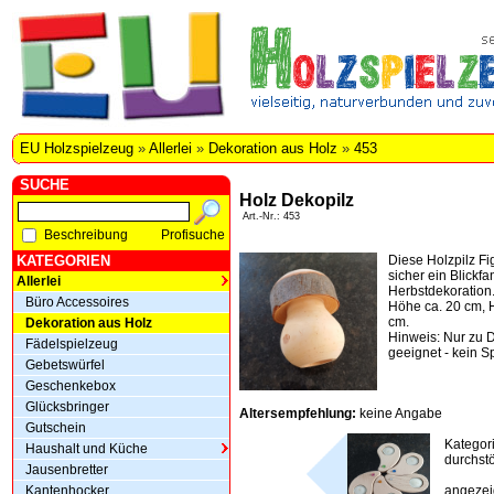
EU Holzspielzeug
»
Allerlei
»
Dekoration aus Holz
»
453
SUCHE
Holz Dekopilz
Art.-Nr.: 453
Beschreibung
Profisuche
KATEGORIEN
Diese Holzpilz Fi
sicher ein Blickfa
Allerlei
Herbstdekoration. 
Büro Accessoires
Höhe ca. 20 cm, 
cm.
Dekoration aus Holz
Hinweis: Nur zu 
Fädelspielzeug
geeignet - kein S
Gebetswürfel
Geschenkebox
Glücksbringer
Altersempfehlung:
keine Angabe
Gutschein
Kategor
Haushalt und Küche
durchstö
Jausenbretter
Kantenhocker
angezeig