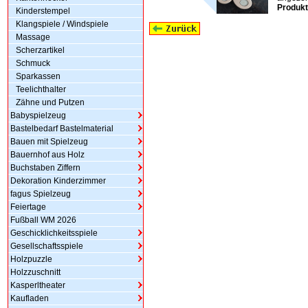
Produkt
Kinderstempel
Klangspiele / Windspiele
Massage
Scherzartikel
Schmuck
Sparkassen
Teelichthalter
Zähne und Putzen
Babyspielzeug
Bastelbedarf Bastelmaterial
Bauen mit Spielzeug
Bauernhof aus Holz
Buchstaben Ziffern
Dekoration Kinderzimmer
fagus Spielzeug
Feiertage
Fußball WM 2026
Geschicklichkeitsspiele
Gesellschaftsspiele
Holzpuzzle
Holzzuschnitt
Kasperltheater
Kaufladen