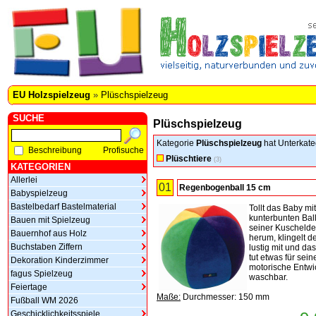
EU Holzspielzeug
»
Plüschspielzeug
SUCHE
Plüschspielzeug
Kategorie
Plüschspielzeug
hat Unterkate
Beschreibung
Profisuche
Plüschtiere
(3)
KATEGORIEN
Allerlei
01
Regenbogenball 15 cm
Babyspielzeug
Bastelbedarf Bastelmaterial
Tollt das Baby mi
kunterbunten Ball
Bauen mit Spielzeug
seiner Kuscheld
Bauernhof aus Holz
herum, klingelt de
Buchstaben Ziffern
lustig mit und da
tut etwas für sein
Dekoration Kinderzimmer
motorische Entwi
fagus Spielzeug
waschbar.
Feiertage
Maße:
Durchmesser: 150 mm
Fußball WM 2026
Geschicklichkeitsspiele