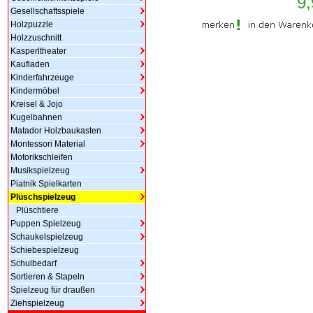
9,
Gesellschaftsspiele
Holzpuzzle
Holzzuschnitt
Kasperltheater
Kaufladen
Kinderfahrzeuge
Kindermöbel
Kreisel & Jojo
Kugelbahnen
Matador Holzbaukasten
Montessori Material
Motorikschleifen
Musikspielzeug
Piatnik Spielkarten
Plüschspielzeug
Plüschtiere
Puppen Spielzeug
Schaukelspielzeug
Schiebespielzeug
Schulbedarf
Sortieren & Stapeln
Spielzeug für draußen
Ziehspielzeug