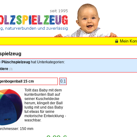
Mein Kon
spielzeug
e
Plüschspielzeug
hat Unterkategorien:
tiere
(3)
0.1
genbogenball 15 cm
Tollt das Baby mit dem
kunterbunten Ball auf
seiner Kuscheldecke
herum, klingelt der Ball
lustig mit und das Baby
tut etwas für seine
motorische Entwicklung -
waschbar.
rchmesser: 150 mm