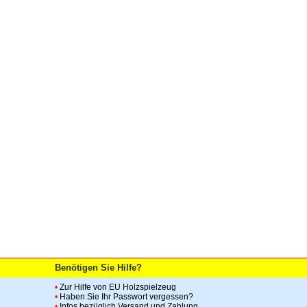
Benötigen Sie Hilfe?
•
Zur Hilfe von EU Holzspielzeug
•
Haben Sie Ihr Passwort vergessen?
•
Infos bezüglich Versand und Zahlung