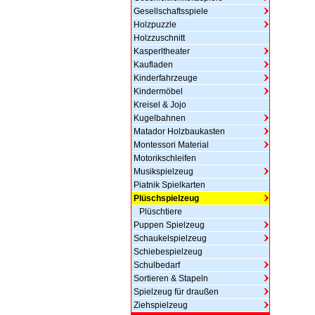
Gesellschaftsspiele
Holzpuzzle
Holzzuschnitt
Kasperltheater
Kaufladen
Kinderfahrzeuge
Kindermöbel
Kreisel & Jojo
Kugelbahnen
Matador Holzbaukasten
Montessori Material
Motorikschleifen
Musikspielzeug
Piatnik Spielkarten
Plüschspielzeug
Plüschtiere
Puppen Spielzeug
Schaukelspielzeug
Schiebespielzeug
Schulbedarf
Sortieren & Stapeln
Spielzeug für draußen
Ziehspielzeug