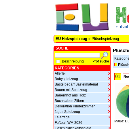
EU Holzspielzeug
»
Plüschspielzeug
SUCHE
Plüsch
Kategori
Beschreibung
Profisuche
Plüsch
KATEGORIEN
Allerlei
01
Re
Babyspielzeug
Bastelbedarf Bastelmaterial
Bauen mit Spielzeug
Bauernhof aus Holz
Buchstaben Ziffern
Dekoration Kinderzimmer
fagus Spielzeug
Feiertage
Maße:
Du
Fußball WM 2026
Geschicklichkeitsspiele