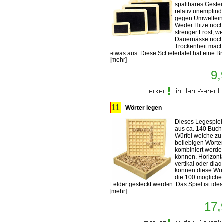
spaltbares Gestein
relativ unempfind
gegen Umweltein
Weder Hitze noc
strenger Frost, w
Dauernässe noc
Trockenheit mac
etwas aus. Diese Schiefertafel hat eine Bre
[
mehr
]
9,
11
Wörter legen
Dieses Legespiel
aus ca. 140 Buch
Würfel welche zu
beliebigen Wörte
kombiniert werd
können. Horizonta
vertikal oder dia
können diese Wür
die 100 möglich
Felder gesteckt werden. Das Spiel ist ideal 
[
mehr
]
17,