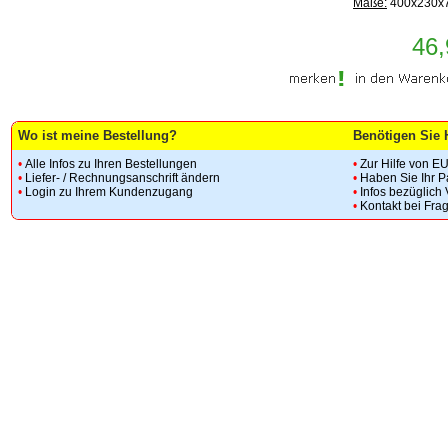
Maße:
400x230x
46,
Wo ist meine Bestellung?
Benötigen Sie 
•
Alle Infos zu Ihren Bestellungen
•
Zur Hilfe von E
•
Liefer- / Rechnungsanschrift ändern
•
Haben Sie Ihr 
•
Login zu Ihrem Kundenzugang
•
Infos bezüglich
•
Kontakt bei Fra