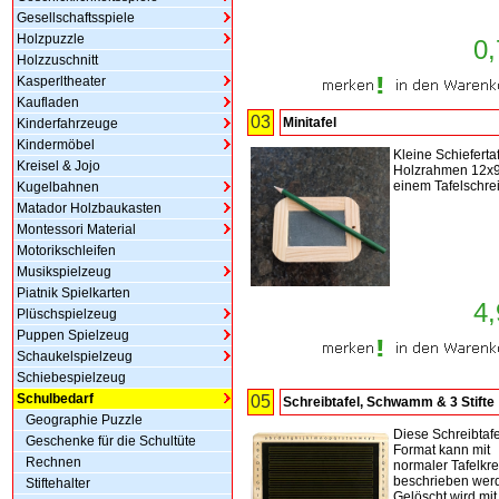
Gesellschaftsspiele
Holzpuzzle
0,
Holzzuschnitt
Kasperltheater
Kaufladen
03
Minitafel
Kinderfahrzeuge
Kindermöbel
Kleine Schiefertaf
Kreisel & Jojo
Holzrahmen 12x9
einem Tafelschrei
Kugelbahnen
Matador Holzbaukasten
Montessori Material
Motorikschleifen
Musikspielzeug
Piatnik Spielkarten
4,
Plüschspielzeug
Puppen Spielzeug
Schaukelspielzeug
Schiebespielzeug
Schulbedarf
05
Schreibtafel, Schwamm & 3 Stifte
Geographie Puzzle
Diese Schreibtafe
Geschenke für die Schultüte
Format kann mit
Rechnen
normaler Tafelkr
beschrieben wer
Stiftehalter
Gelöscht wird mi