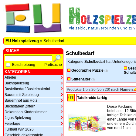
EU Holzspielzeug
»
Schulbedarf
SUCHE
Schulbedarf
Kategorie
Schulbedarf
hat Unterkategori
Beschreibung
Profisuche
Gesc
Geographie Puzzle
(3)
KATEGORIEN
Schult
Allerlei
Stiftehalter
(3)
Babyspielzeug
Bastelbedarf Bastelmaterial
Produkte 1 bis 20 (von 20) nach
Namen
Bauen mit Spielzeug
01
Tafelkreide farbig
Bauernhof aus Holz
Buchstaben Ziffern
Diese Packung
beinhaltet 12 Stü
Dekoration Kinderzimmer
farbige Tafelkreid
fagus Spielzeug
einer Länge von 
Feiertage
und einem Durc
von rund 1 cm.
Fußball WM 2026
Geschicklichkeitsspiele