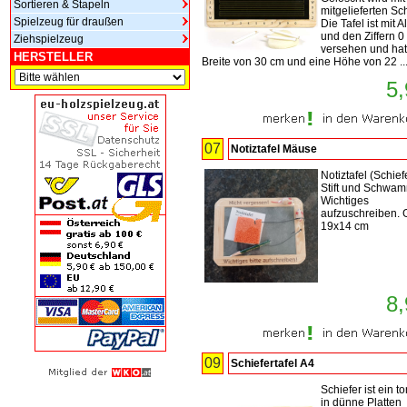
Sortieren & Stapeln
mitgelieferten 
Spielzeug für draußen
Die Tafel ist mit 
und den Ziffern 0 
Ziehspielzeug
versehen und hat
HERSTELLER
Breite von 30 cm und eine Höhe von 22 ..
5,
07
Notiztafel Mäuse
Notiztafel (Schief
Stift und Schwa
Wichtiges
aufzuschreiben. 
19x14 cm
8,
09
Schiefertafel A4
Schiefer ist ein t
in dünne Platten