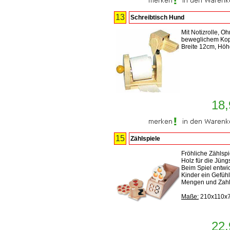
13
Schreibtisch Hund
Mit Notizrolle, O
beweglichem Kop
Breite 12cm, Hö
18,
15
Zählspiele
Fröhliche Zählspi
Holz für die Jüng
Beim Spiel entwi
Kinder ein Gefühl
Mengen und Zahl
Maße:
210x110x
22,