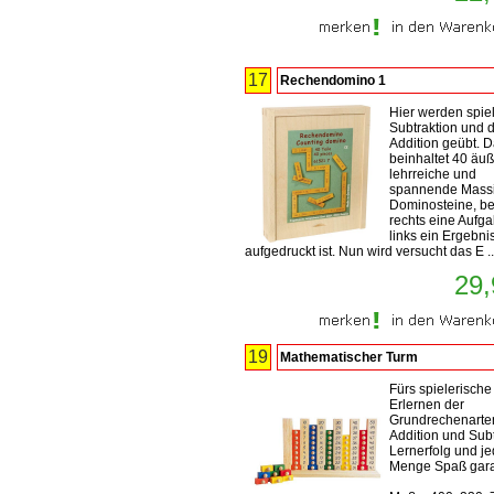
17
Rechendomino 1
Hier werden spie
Subtraktion und d
Addition geübt. D
beinhaltet 40 äuß
lehrreiche und
spannende Massi
Dominosteine, b
rechts eine Aufg
links ein Ergebni
aufgedruckt ist. Nun wird versucht das E .
29,
19
Mathematischer Turm
Fürs spielerische
Erlernen der
Grundrechenarte
Addition und Subt
Lernerfolg und j
Menge Spaß garan