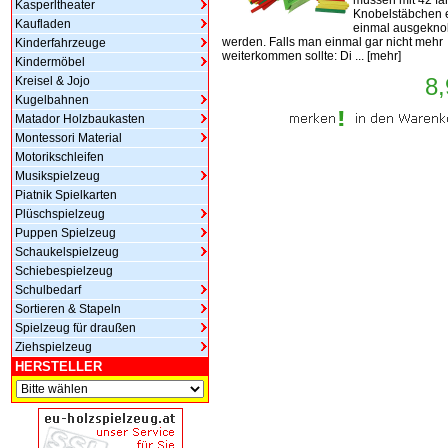
müssen mit 42 fa
Kasperltheater
Knobelstäbchen e
Kaufladen
einmal ausgekno
werden. Falls man einmal gar nicht mehr
Kinderfahrzeuge
weiterkommen sollte: Di ...
[
mehr
]
Kindermöbel
8,
Kreisel & Jojo
Kugelbahnen
Matador Holzbaukasten
Montessori Material
Motorikschleifen
Musikspielzeug
Piatnik Spielkarten
Plüschspielzeug
Puppen Spielzeug
Schaukelspielzeug
Schiebespielzeug
Schulbedarf
Sortieren & Stapeln
Spielzeug für draußen
Ziehspielzeug
HERSTELLER