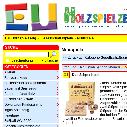
EU Holzspielzeug
»
Gesellschaftsspiele
»
Minispiele
SUCHE
Minispiele
<<
Zurück zur Kategorie
Gesellschaftssp
Beschreibung
Profisuche
KATEGORIEN
Produkte 1 bis 5 (von 5) nach
Namen
Allerlei
01
Das Stöpselspiel
Babyspielzeug
Bastelbedarf Bastelmaterial
Zuerst werden al
Stöpsel vom Spie
Bauen mit Spielzeug
genommen. Es wi
Bauernhof aus Holz
zwei Würfeln gewü
Entsprechend de
Buchstaben Ziffern
Augenzahlen mü
Dekoration Kinderzimmer
zwei Stöpsel ode
fagus Spielzeug
Stöpsel mit der
der beiden Zahle
Feiertage
jeweilige Feld gesteckt werden. Beispiel: 2
Fußball WM 2026
[
mehr
]
Geschicklichkeitsspiele