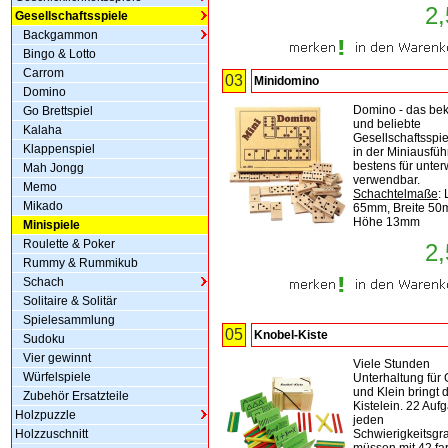
2,
Gesellschaftsspiele
Backgammon
Bingo & Lotto
Carrom
03
Minidomino
Domino
Domino - das be
Go Brettspiel
und beliebte
Kalaha
Gesellschaftsspiel
Klappenspiel
in der Miniausfü
bestens für unte
Mah Jongg
verwendbar.
Memo
Schachtelmaße
:
Mikado
65mm, Breite 50
Höhe 13mm
Minispiele
Roulette & Poker
2,
Rummy & Rummikub
Schach
Solitaire & Solitär
Spielesammlung
05
Knobel-Kiste
Sudoku
Vier gewinnt
Viele Stunden
Würfelspiele
Unterhaltung für
und Klein bringt 
Zubehör Ersatzteile
Kistelein. 22 Auf
Holzpuzzle
jeden
Holzzuschnitt
Schwierigkeitsgr