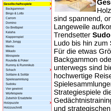
Ges
Gesellschaftsspiele
Hol
Backgammon
Bingo & Lotto
sind spannend, or
Carrom
Domino
Langeweile aufk
Go Brettspiel
Kalaha
Trendsetter
Sudo
Klappenspiel
Ludo bis hin zum S
Mah Jongg
Memo
Für die etwas Grö
Mikado
Minispiele
Backgammon oder
Roulette & Poker
Rummy & Rummikub
unterwegs sind bi
Schach
hochwertige Reis
Solitaire & Solitär
Spielesammlung
Spielesammlungen
Sudoku
Vier gewinnt
Strategiespiele d
Würfelspiele
Zubehör Ersatzteile
Gedächtnistraini
Holzpuzzle
und strategische
Holzzuschnitt