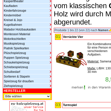
Kasperltheater
vom klassischen
Kaufladen
Kinderfahrzeuge
Holz wird durch 
Kindermöbel
abgerundet.
Kreisel & Jojo
Kugelbahnen
Matador Holzbaukasten
Produkte 1 bis 22 (von 22) nach
Namen
Montessori Material
01
Verrückte Vier
Motorikschleifen
Musikspielzeug
Ein Kombinations
für eine Person mi
Piatnik Spielkarten
verschiedenen
Plüschspielzeug
Aufgaben.
Puppen Spielzeug
Material:
Samena
Schaukelspielzeug
Schiebespielzeug
Maße:
L/B/H: 130
Schulbedarf
30 mm
Sortieren & Stapeln
8,
Spielzeug für draußen
Ziehspielzeug
HERSTELLER
03
Turmspiel