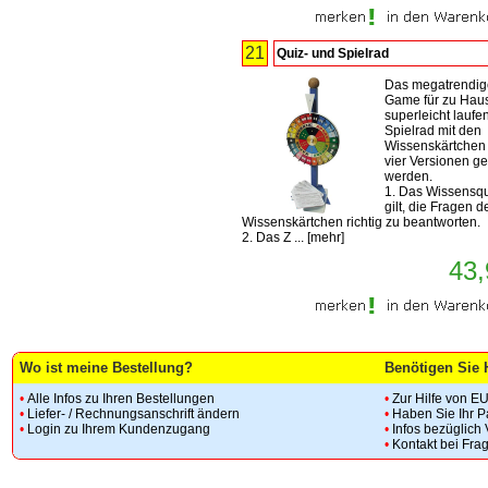
21
Quiz- und Spielrad
Das megatrendig
Game für zu Hau
superleicht laufe
Spielrad mit den
Wissenskärtchen 
vier Versionen ge
werden.
1. Das Wissensqu
gilt, die Fragen d
Wissenskärtchen richtig zu beantworten.
2. Das Z ...
[
mehr
]
43,
Wo ist meine Bestellung?
Benötigen Sie 
•
Alle Infos zu Ihren Bestellungen
•
Zur Hilfe von E
•
Liefer- / Rechnungsanschrift ändern
•
Haben Sie Ihr 
•
Login zu Ihrem Kundenzugang
•
Infos bezüglich
•
Kontakt bei Fra