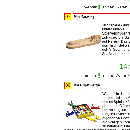
07
Mini Bowling
Tischspiele - das
unterhaltsame
Spielvergnügen f
Zuhause, fürs Bü
auf Reisen. Das S
den Tisch stellen
geht's. Spannung
Spaß garantiert.
14,
09
Die Hüpfzwerge
Wer trifft in die ri
Löcher - ist das M
dieses Spiels. K
aber auch Glück 
hier wichtig, um
möglichst viele d
eigenen vier Zwe
die richtigen Far
zu befördern. Das