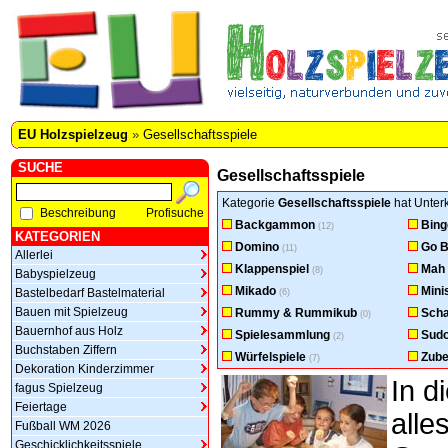
EU Holzspielzeug
»
Gesellschaftsspiele
SUCHE
Gesellschaftsspiele
Kategorie
Gesellschaftsspiele
hat Unterk
Beschreibung
Profisuche
Backgammon
Bing
(12)
KATEGORIEN
Domino
Go B
(11)
Allerlei
Klappenspiel
Mah
(8)
Babyspielzeug
Mikado
Mini
Bastelbedarf Bastelmaterial
(6)
Bauen mit Spielzeug
Rummy & Rummikub
Sch
(0)
Bauernhof aus Holz
Spielesammlung
Sud
(2)
Buchstaben Ziffern
Würfelspiele
Zube
(7)
Dekoration Kinderzimmer
In d
fagus Spielzeug
Feiertage
all
Fußball WM 2026
Geschicklichkeitsspiele