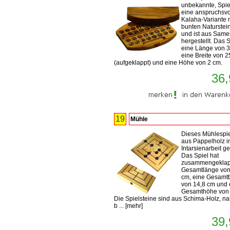
unbekannte, Spiel
eine anspruchsvo
Kalaha-Variante 
bunten Naturstei
und ist aus Sam
hergestellt. Das S
eine Länge von 3
eine Breite von 
(aufgeklappt) und eine Höhe von 2 cm.
36,
19
Mühle
Dieses Mühlespiel
aus Pappelholz i
Intarsienarbeit gef
Das Spiel hat
zusammengeklap
Gesamtlänge von
cm, eine Gesamtb
von 14,8 cm und 
Gesamthöhe von 
Die Spielsteine sind aus Schima-Holz, na
b ...
[
mehr
]
39,