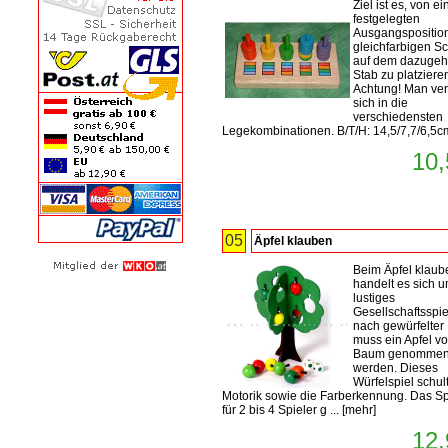
Ziel ist es, von ei
festgelegten
Ausgangsposition
gleichfarbigen S
auf dem dazugeh
Stab zu platziere
Achtung! Man ver
sich in die
verschiedensten
Legekombinationen. B/T/H: 14,5/7,7/6,5c
10,
05
Äpfel klauben
Beim Äpfel klaub
handelt es sich u
lustiges
Gesellschaftsspie
nach gewürfelter
muss ein Apfel v
Baum genomme
werden. Dieses
Würfelspiel schult
Motorik sowie die Farberkennung. Das Spi
für 2 bis 4 Spieler g ...
[
mehr
]
12,