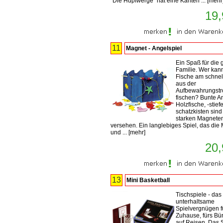
"Die Hüpfwerge" hat eine Kanten ...
[
mehr
19,
11
Magnet - Angelspiel
Ein Spaß für die
Familie. Wer kan
Fische am schnel
aus der
Aufbewahrungst
fischen? Bunte A
Holzfische, -stiefe
schatzkisten sind
starken Magnete
versehen. Ein langlebiges Spiel, das die 
und ...
[
mehr
]
20,
13
Mini Basketball
Tischspiele - das
unterhaltsame
Spielvergnügen f
Zuhause, fürs Bü
auf Reisen. Das S