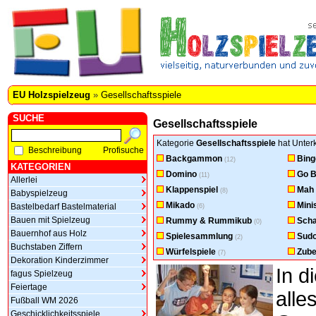
EU Holzspielzeug
»
Gesellschaftsspiele
SUCHE
Gesellschaftsspiele
Kategorie
Gesellschaftsspiele
hat Unterk
Beschreibung
Profisuche
Backgammon
Bing
(12)
KATEGORIEN
Domino
Go B
(11)
Allerlei
Klappenspiel
Mah
(8)
Babyspielzeug
Mikado
Mini
Bastelbedarf Bastelmaterial
(6)
Bauen mit Spielzeug
Rummy & Rummikub
Sch
(0)
Bauernhof aus Holz
Spielesammlung
Sud
(2)
Buchstaben Ziffern
Würfelspiele
Zube
(7)
Dekoration Kinderzimmer
In d
fagus Spielzeug
Feiertage
all
Fußball WM 2026
Geschicklichkeitsspiele