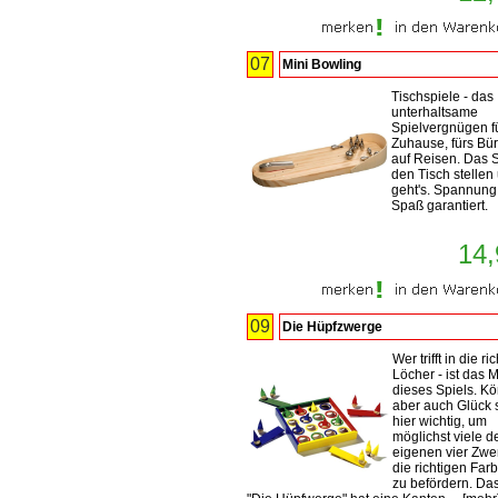
07
Mini Bowling
Tischspiele - das
unterhaltsame
Spielvergnügen f
Zuhause, fürs Bü
auf Reisen. Das S
den Tisch stellen
geht's. Spannung
Spaß garantiert.
14,
09
Die Hüpfzwerge
Wer trifft in die ri
Löcher - ist das M
dieses Spiels. K
aber auch Glück 
hier wichtig, um
möglichst viele d
eigenen vier Zwe
die richtigen Far
zu befördern. Das