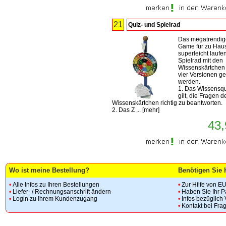
21
Quiz- und Spielrad
Das megatrendig
Game für zu Hau
superleicht laufe
Spielrad mit den
Wissenskärtchen 
vier Versionen ge
werden.
1. Das Wissensqu
gilt, die Fragen d
Wissenskärtchen richtig zu beantworten.
2. Das Z ...
[
mehr
]
43,
Wo ist meine Bestellung?
Benötigen Sie 
•
Alle Infos zu Ihren Bestellungen
•
Zur Hilfe von E
•
Liefer- / Rechnungsanschrift ändern
•
Haben Sie Ihr 
•
Login zu Ihrem Kundenzugang
•
Infos bezüglich
•
Kontakt bei Fra