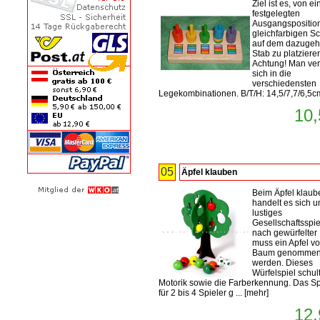
Ziel ist es, von ei
festgelegten
Ausgangsposition
gleichfarbigen S
auf dem dazugeh
Stab zu platziere
Achtung! Man ver
sich in die
verschiedensten
Legekombinationen. B/T/H: 14,5/7,7/6,5c
10,
05
Äpfel klauben
Beim Äpfel klaub
handelt es sich u
lustiges
Gesellschaftsspie
nach gewürfelter
muss ein Apfel v
Baum genomme
werden. Dieses
Würfelspiel schult
Motorik sowie die Farberkennung. Das Spi
für 2 bis 4 Spieler g ...
[
mehr
]
12,