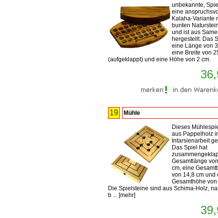
unbekannte, Spiel
eine anspruchsvo
Kalaha-Variante 
bunten Naturstei
und ist aus Sam
hergestellt. Das S
eine Länge von 3
eine Breite von 
(aufgeklappt) und eine Höhe von 2 cm.
36,
19
Mühle
Dieses Mühlespiel
aus Pappelholz i
Intarsienarbeit gef
Das Spiel hat
zusammengeklap
Gesamtlänge von
cm, eine Gesamtb
von 14,8 cm und 
Gesamthöhe von 
Die Spielsteine sind aus Schima-Holz, na
b ...
[
mehr
]
39,