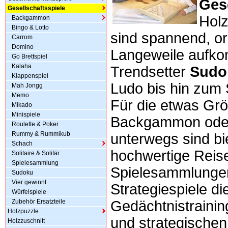
Ges
Gesellschaftsspiele
Hol
Backgammon
Bingo & Lotto
sind spannend, or
Carrom
Domino
Langeweile aufk
Go Brettspiel
Kalaha
Trendsetter
Sudo
Klappenspiel
Ludo bis hin zum S
Mah Jongg
Memo
Für die etwas Grö
Mikado
Minispiele
Backgammon oder
Roulette & Poker
Rummy & Rummikub
unterwegs sind bi
Schach
hochwertige Reis
Solitaire & Solitär
Spielesammlung
Spielesammlungen
Sudoku
Vier gewinnt
Strategiespiele d
Würfelspiele
Zubehör Ersatzteile
Gedächtnistraini
Holzpuzzle
und strategische
Holzzuschnitt