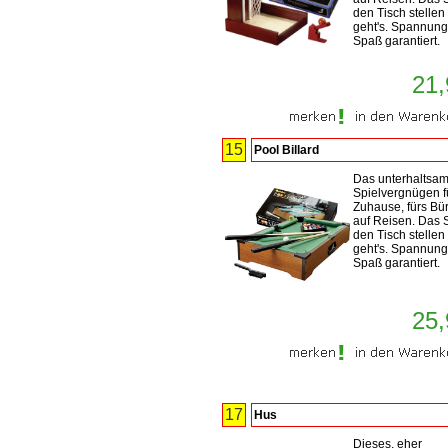
den Tisch stellen
geht's. Spannun
Spaß garantiert.
21,
15
Pool Billard
Das unterhaltsa
Spielvergnügen f
Zuhause, fürs Bü
auf Reisen. Das S
den Tisch stellen
geht's. Spannun
Spaß garantiert.
25,
17
Hus
Dieses, eher