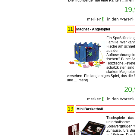
"Die Hüpfwerge" hat eine Kanten ...
[
mehr
19,
11
Magnet - Angelspiel
Ein Spaß für die
Familie. Wer kan
Fische am schnel
aus der
Aufbewahrungst
fischen? Bunte A
Holzfische, -stiefe
schatzkisten sind
starken Magnete
versehen. Ein langlebiges Spiel, das die 
und ...
[
mehr
]
20,
13
Mini Basketball
Tischspiele - das
unterhaltsame
Spielvergnügen f
Zuhause, fürs Bü
auf Reisen. Das S