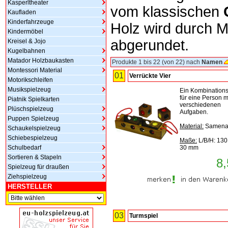
Kasperltheater
vom klassischen
Kaufladen
Kinderfahrzeuge
Holz wird durch 
Kindermöbel
abgerundet.
Kreisel & Jojo
Kugelbahnen
Matador Holzbaukasten
Produkte 1 bis 22 (von 22) nach
Namen
Montessori Material
01
Verrückte Vier
Motorikschleifen
Musikspielzeug
Ein Kombinations
für eine Person mi
Piatnik Spielkarten
verschiedenen
Plüschspielzeug
Aufgaben.
Puppen Spielzeug
Material:
Samena
Schaukelspielzeug
Schiebespielzeug
Maße:
L/B/H: 130
Schulbedarf
30 mm
Sortieren & Stapeln
8,
Spielzeug für draußen
Ziehspielzeug
HERSTELLER
03
Turmspiel