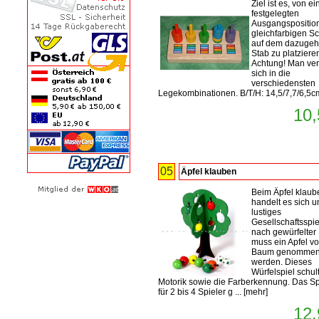
Ziel ist es, von ei
festgelegten
Ausgangsposition
gleichfarbigen S
auf dem dazugeh
Stab zu platziere
Achtung! Man ver
sich in die
verschiedensten
Legekombinationen. B/T/H: 14,5/7,7/6,5c
10,
05
Äpfel klauben
Beim Äpfel klaub
handelt es sich u
lustiges
Gesellschaftsspie
nach gewürfelter
muss ein Apfel v
Baum genomme
werden. Dieses
Würfelspiel schult
Motorik sowie die Farberkennung. Das Spi
für 2 bis 4 Spieler g ...
[
mehr
]
12,