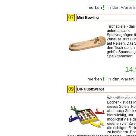
07
Mini Bowling
Tischspiele - das
unterhaltsame
Spielvergnügen f
Zuhause, fürs Bü
auf Reisen. Das S
den Tisch stellen
geht's. Spannung
Spaß garantiert.
14,
09
Die Hüpfzwerge
Wer trifft in die ri
Löcher - ist das M
dieses Spiels. K
aber auch Glück 
hier wichtig, um
möglichst viele d
eigenen vier Zwe
die richtigen Far
zu befördern. Das