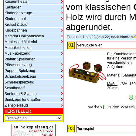
Kasperltheater
vom klassischen
Kaufladen
Kinderfahrzeuge
Holz wird durch 
Kindermöbel
abgerundet.
Kreisel & Jojo
Kugelbahnen
Matador Holzbaukasten
Produkte 1 bis 22 (von 22) nach
Namen
Montessori Material
01
Verrückte Vier
Motorikschleifen
Musikspielzeug
Ein Kombinations
für eine Person mi
Piatnik Spielkarten
verschiedenen
Plüschspielzeug
Aufgaben.
Puppen Spielzeug
Material:
Samena
Schaukelspielzeug
Schiebespielzeug
Maße:
L/B/H: 130
Schulbedarf
30 mm
Sortieren & Stapeln
8,
Spielzeug für draußen
Ziehspielzeug
HERSTELLER
03
Turmspiel