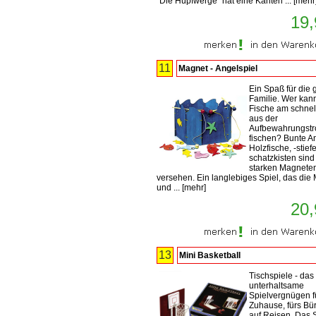
"Die Hüpfwerge" hat eine Kanten ...
[
mehr
19,
11
Magnet - Angelspiel
Ein Spaß für die
Familie. Wer kan
Fische am schnel
aus der
Aufbewahrungst
fischen? Bunte A
Holzfische, -stiefe
schatzkisten sind
starken Magnete
versehen. Ein langlebiges Spiel, das die 
und ...
[
mehr
]
20,
13
Mini Basketball
Tischspiele - das
unterhaltsame
Spielvergnügen f
Zuhause, fürs Bü
auf Reisen. Das S