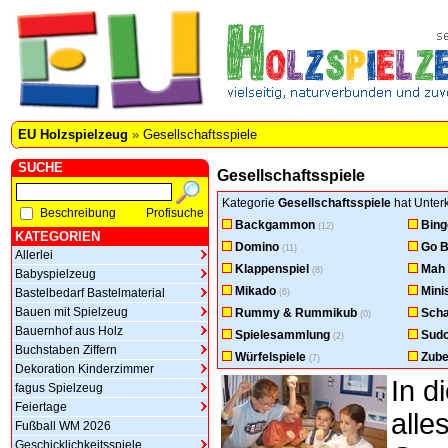
EU Holzspielzeug
»
Gesellschaftsspiele
SUCHE
Gesellschaftsspiele
Kategorie
Gesellschaftsspiele
hat Unterk
Beschreibung
Profisuche
Backgammon
Bing
(12)
KATEGORIEN
Domino
Go B
(11)
Allerlei
Klappenspiel
Mah
(8)
Babyspielzeug
Mikado
Mini
Bastelbedarf Bastelmaterial
(6)
Bauen mit Spielzeug
Rummy & Rummikub
Sch
(0)
Bauernhof aus Holz
Spielesammlung
Sud
(2)
Buchstaben Ziffern
Würfelspiele
Zube
(7)
Dekoration Kinderzimmer
In d
fagus Spielzeug
Feiertage
all
Fußball WM 2026
Geschicklichkeitsspiele