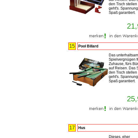
den Tisch stellen
geht's. Spannun
Spaß garantiert.
21,
15
Pool Billard
Das unterhaltsa
Spielvergnügen f
Zuhause, fürs Bü
auf Reisen. Das S
den Tisch stellen
geht's. Spannun
Spaß garantiert.
25,
17
Hus
Dieses, eher