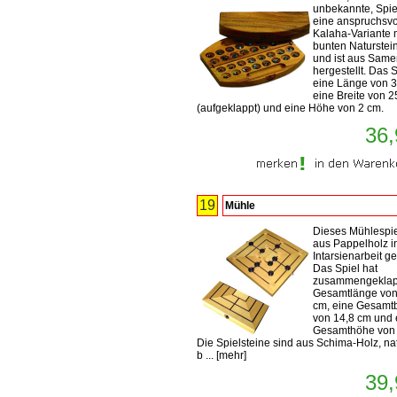
unbekannte, Spiel
eine anspruchsvo
Kalaha-Variante 
bunten Naturstei
und ist aus Sam
hergestellt. Das S
eine Länge von 3
eine Breite von 
(aufgeklappt) und eine Höhe von 2 cm.
36,
19
Mühle
Dieses Mühlespiel
aus Pappelholz i
Intarsienarbeit gef
Das Spiel hat
zusammengeklap
Gesamtlänge von
cm, eine Gesamtb
von 14,8 cm und 
Gesamthöhe von 
Die Spielsteine sind aus Schima-Holz, na
b ...
[
mehr
]
39,