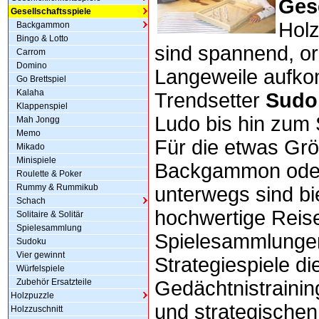
Ges
Gesellschaftsspiele
Hol
Backgammon
Bingo & Lotto
sind spannend, or
Carrom
Domino
Langeweile aufk
Go Brettspiel
Kalaha
Trendsetter
Sudo
Klappenspiel
Ludo bis hin zum S
Mah Jongg
Memo
Für die etwas Grö
Mikado
Minispiele
Backgammon oder
Roulette & Poker
Rummy & Rummikub
unterwegs sind bi
Schach
hochwertige Reis
Solitaire & Solitär
Spielesammlung
Spielesammlungen
Sudoku
Vier gewinnt
Strategiespiele d
Würfelspiele
Zubehör Ersatzteile
Gedächtnistraini
Holzpuzzle
und strategische
Holzzuschnitt