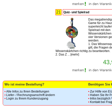
21
Quiz- und Spielrad
Das megatrendig
Game für zu Hau
superleicht laufe
Spielrad mit den
Wissenskärtchen 
vier Versionen ge
werden.
1. Das Wissensqu
gilt, die Fragen d
Wissenskärtchen richtig zu beantworten.
2. Das Z ...
[
mehr
]
43,
Wo ist meine Bestellung?
Benötigen Sie 
•
Alle Infos zu Ihren Bestellungen
•
Zur Hilfe von E
•
Liefer- / Rechnungsanschrift ändern
•
Haben Sie Ihr 
•
Login zu Ihrem Kundenzugang
•
Infos bezüglich
•
Kontakt bei Fra