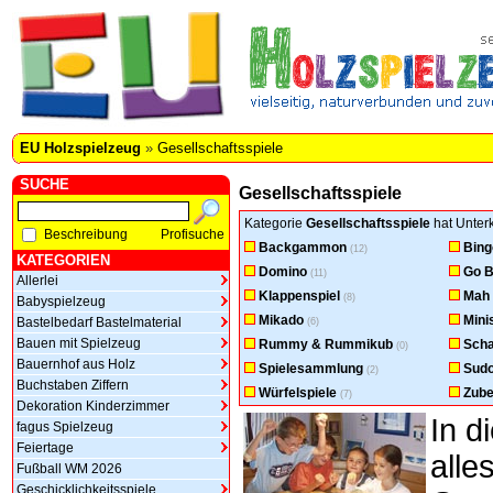
EU Holzspielzeug
»
Gesellschaftsspiele
SUCHE
Gesellschaftsspiele
Kategorie
Gesellschaftsspiele
hat Unterk
Beschreibung
Profisuche
Backgammon
Bing
(12)
KATEGORIEN
Domino
Go B
(11)
Allerlei
Klappenspiel
Mah
(8)
Babyspielzeug
Mikado
Mini
Bastelbedarf Bastelmaterial
(6)
Bauen mit Spielzeug
Rummy & Rummikub
Sch
(0)
Bauernhof aus Holz
Spielesammlung
Sud
(2)
Buchstaben Ziffern
Würfelspiele
Zube
(7)
Dekoration Kinderzimmer
In d
fagus Spielzeug
Feiertage
all
Fußball WM 2026
Geschicklichkeitsspiele