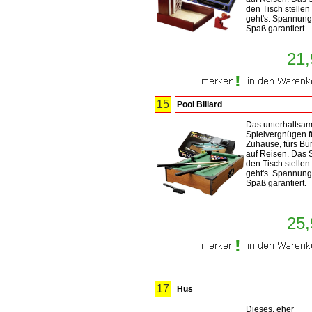
den Tisch stellen
geht's. Spannun
Spaß garantiert.
21,
15
Pool Billard
Das unterhaltsa
Spielvergnügen f
Zuhause, fürs Bü
auf Reisen. Das S
den Tisch stellen
geht's. Spannun
Spaß garantiert.
25,
17
Hus
Dieses, eher