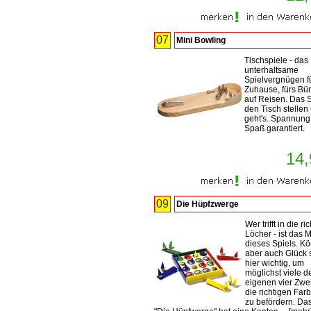
07
Mini Bowling
Tischspiele - das
unterhaltsame
Spielvergnügen f
Zuhause, fürs Bü
auf Reisen. Das S
den Tisch stellen
geht's. Spannung
Spaß garantiert.
14,
09
Die Hüpfzwerge
Wer trifft in die ri
Löcher - ist das M
dieses Spiels. K
aber auch Glück 
hier wichtig, um
möglichst viele d
eigenen vier Zwe
die richtigen Far
zu befördern. Das