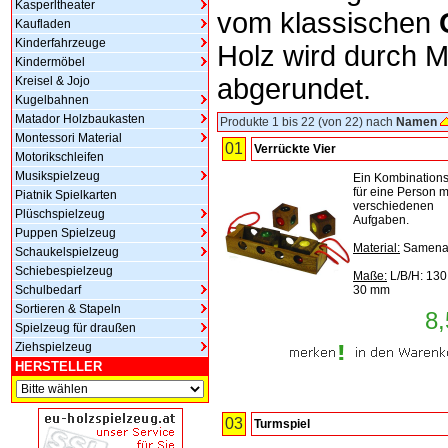
Kasperltheater
vom klassischen
Kaufladen
Kinderfahrzeuge
Holz wird durch 
Kindermöbel
abgerundet.
Kreisel & Jojo
Kugelbahnen
Matador Holzbaukasten
Produkte 1 bis 22 (von 22) nach
Namen
Montessori Material
01
Verrückte Vier
Motorikschleifen
Musikspielzeug
Ein Kombinations
für eine Person mi
Piatnik Spielkarten
verschiedenen
Plüschspielzeug
Aufgaben.
Puppen Spielzeug
Material:
Samena
Schaukelspielzeug
Schiebespielzeug
Maße:
L/B/H: 130
Schulbedarf
30 mm
Sortieren & Stapeln
8,
Spielzeug für draußen
Ziehspielzeug
HERSTELLER
03
Turmspiel