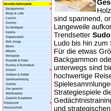
Ges
Gesellschaftsspiele
Hol
Backgammon
Bingo & Lotto
sind spannend, or
Carrom
Domino
Langeweile aufk
Go Brettspiel
Kalaha
Trendsetter
Sudo
Klappenspiel
Ludo bis hin zum S
Mah Jongg
Memo
Für die etwas Grö
Mikado
Minispiele
Backgammon oder
Roulette & Poker
Rummy & Rummikub
unterwegs sind bi
Schach
hochwertige Reis
Solitaire & Solitär
Spielesammlung
Spielesammlungen
Sudoku
Vier gewinnt
Strategiespiele d
Würfelspiele
Zubehör Ersatzteile
Gedächtnistraini
Holzpuzzle
und strategische
Holzzuschnitt