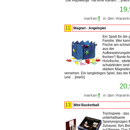
"Die Hüpfwerge" hat eine Kanten ...
[
mehr
19,
11
Magnet - Angelspiel
Ein Spaß für die
Familie. Wer kan
Fische am schnel
aus der
Aufbewahrungst
fischen? Bunte A
Holzfische, -stiefe
schatzkisten sind
starken Magnete
versehen. Ein langlebiges Spiel, das die 
und ...
[
mehr
]
20,
13
Mini Basketball
Tischspiele - das
unterhaltsame
Spielvergnügen f
Zuhause, fürs Bü
auf Reisen. Das S