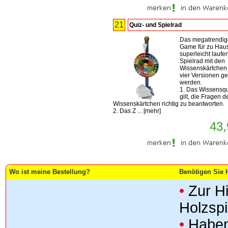
21
Quiz- und Spielrad
Das megatrendig
Game für zu Hau
superleicht laufe
Spielrad mit den
Wissenskärtchen 
vier Versionen ge
werden.
1. Das Wissensqu
gilt, die Fragen d
Wissenskärtchen richtig zu beantworten.
2. Das Z ...
[
mehr
]
43,
Wo ist meine Bestellung?
Benötigen Sie H
•
Zur H
Holzsp
•
Haben