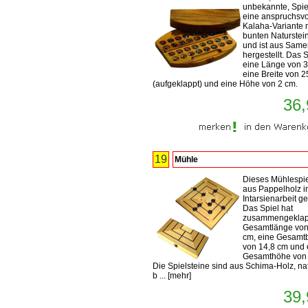
unbekannte, Spiel
eine anspruchsvo
Kalaha-Variante 
bunten Naturstei
und ist aus Sam
hergestellt. Das S
eine Länge von 3
eine Breite von 
(aufgeklappt) und eine Höhe von 2 cm.
36,
19
Mühle
Dieses Mühlespiel
aus Pappelholz i
Intarsienarbeit gef
Das Spiel hat
zusammengeklap
Gesamtlänge von
cm, eine Gesamtb
von 14,8 cm und 
Gesamthöhe von 
Die Spielsteine sind aus Schima-Holz, na
b ...
[
mehr
]
39,