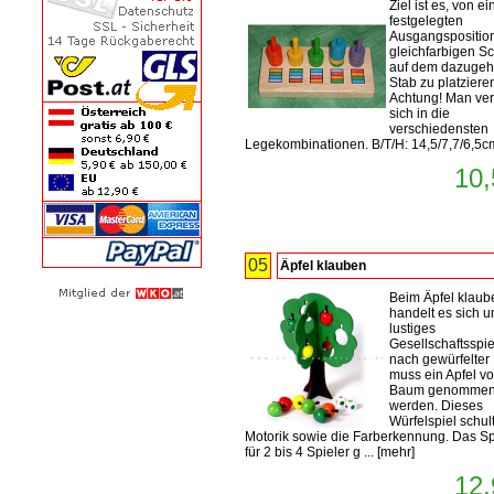
Ziel ist es, von ei
festgelegten
Ausgangsposition
gleichfarbigen S
auf dem dazugeh
Stab zu platziere
Achtung! Man ver
sich in die
verschiedensten
Legekombinationen. B/T/H: 14,5/7,7/6,5c
10,
05
Äpfel klauben
Beim Äpfel klaub
handelt es sich u
lustiges
Gesellschaftsspie
nach gewürfelter
muss ein Apfel v
Baum genomme
werden. Dieses
Würfelspiel schult
Motorik sowie die Farberkennung. Das Spi
für 2 bis 4 Spieler g ...
[
mehr
]
12,