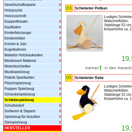
Gesellschaftsspiele
03
Schiebetier Pelikan
Holzpuzzle
Holzzuschnitt
Lustiges Schiebet
Watschelfüßen,
Kasperltheater
Stablänge 52 cm,
Kaufladen
Körperhöhe ca. 2
Kinderfahrzeuge
Kindermöbel
Kreisel & Jojo
Kugelbahnen
Matador Holzbaukasten
19,
Montessori Material
Motorikschleifen
Musikspielzeug
05
Piatnik Spielkarten
Schiebetier Rabe
Plüschspielzeug
Lustiges Schiebet
Puppen Spielzeug
Watschelfüßen,
Schaukelspielzeug
Stablänge 52 cm,
Körperhöhe ca. 1
Schiebespielzeug
Schulbedarf
Sortieren & Stapeln
Spielzeug für draußen
Ziehspielzeug
19,
HERSTELLER