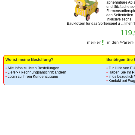
abnehmbare Abl
und Sitzfläche so
Formensortierspie
den Seitenteilen.
Inklusive sechs
Bauklötzen für das Sortierspiel u ...
[
mehr
]
119,
Wo ist meine Bestellung?
Benötigen Sie 
•
Alle Infos zu Ihren Bestellungen
•
Zur Hilfe von E
•
Liefer- / Rechnungsanschrift ändern
•
Haben Sie Ihr 
•
Login zu Ihrem Kundenzugang
•
Infos bezüglich
•
Kontakt bei Fra