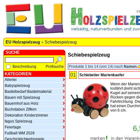
EU Holzspielzeug
»
Schiebespielzeug
SUCHE
Schiebespielzeug
Beschreibung
Profisuche
Produkte 1 bis 14 (von 14) nach
Namen
KATEGORIEN
01
Schiebetier Marienkaefer
Allerlei
Wenn der Marien
Babyspielzeug
losfährt dreht sic
Bastelbedarf Bastelmaterial
Kugel auf seinem
Rücken gegen di
Bauen mit Spielzeug
Fahrtrichtung. Di
Bauernhof aus Holz
hat einen Durch
Buchstaben Ziffern
von 6 cm.
Dekoration Kinderzimmer
fagus Spielzeug
6,
Feiertage
Fußball WM 2026
Geschicklichkeitsspiele