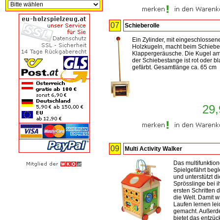
07
Schieberolle
Ein Zylinder, mit eingeschlossen
Holzkugeln, macht beim Schieb
Klappergeräusche. Die Kugel a
der Schiebestange ist rot oder b
gefärbt. Gesamtlänge ca. 65 cm
29,
09
Multi Activity Walker
Das multifunktion
Spielgefährt begle
und unterstützt di
Sprösslinge bei i
ersten Schritten 
die Welt. Damit w
Laufen lernen lei
gemacht. Außer
bietet das entzü