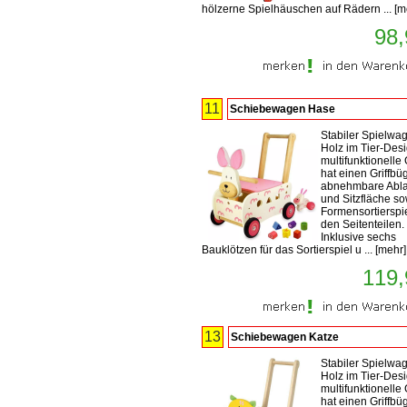
hölzerne Spielhäuschen auf Rädern ...
[
m
98,
11
Schiebewagen Hase
Stabiler Spielwa
Holz im Tier-Des
multifunktionelle
hat einen Griffbüg
abnehmbare Abl
und Sitzfläche so
Formensortierspie
den Seitenteilen.
Inklusive sechs
Bauklötzen für das Sortierspiel u ...
[
mehr
]
119,
13
Schiebewagen Katze
Stabiler Spielwa
Holz im Tier-Des
multifunktionelle
hat einen Griffbüg