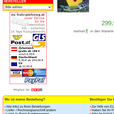
HERSTELLER
299,
Wo ist meine Bestellung?
Benötigen Sie 
•
Alle Infos zu Ihren Bestellungen
•
Zur Hilfe von E
•
Liefer- / Rechnungsanschrift ändern
•
Haben Sie Ihr 
•
Login zu Ihrem Kundenzugang
•
Infos bezüglich