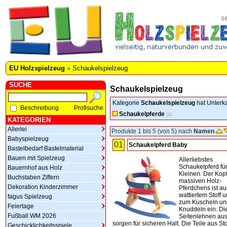
EU Holzspielzeug
»
Schaukelspielzeug
SUCHE
Schaukelspielzeug
Kategorie
Schaukelspielzeug
hat Unterka
Beschreibung
Profisuche
Schaukelpferde
(4)
KATEGORIEN
Allerlei
Produkte 1 bis 5 (von 5) nach
Namen
Babyspielzeug
01
Schaukelpferd Baby
Bastelbedarf Bastelmaterial
Bauen mit Spielzeug
Allerliebstes
Schaukelpferd für
Bauernhof aus Holz
Kleinen. Der Kop
Buchstaben Ziffern
massiven Holz-
Dekoration Kinderzimmer
Pferdchens ist au
wattiertem Stoff u
fagus Spielzeug
zum Kuscheln un
Feiertage
Knuddeln ein. Di
Fußball WM 2026
Seitenlehnen aus
sorgen für sicheren Halt. Die Teile aus Sto
Geschicklichkeitsspiele