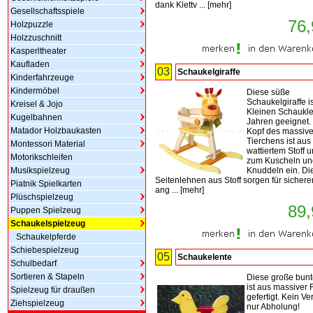
dank Klettv ...
[
mehr
]
Gesellschaftsspiele
76,
Holzpuzzle
Holzzuschnitt
Kasperltheater
Kaufladen
03
Schaukelgiraffe
Kinderfahrzeuge
Kindermöbel
Diese süße
Schaukelgiraffe is
Kreisel & Jojo
Kleinen Schaukle
Kugelbahnen
Jahren geeignet.
Matador Holzbaukasten
Kopf des massive
Tierchens ist aus
Montessori Material
wattiertem Stoff u
Motorikschleifen
zum Kuscheln un
Musikspielzeug
Knuddeln ein. Di
Seitenlehnen aus Stoff sorgen für sicher
Piatnik Spielkarten
ang ...
[
mehr
]
Plüschspielzeug
89,
Puppen Spielzeug
Schaukelspielzeug
Schaukelpferde
Schiebespielzeug
05
Schaukelente
Schulbedarf
Sortieren & Stapeln
Diese große bunt
ist aus massiver 
Spielzeug für draußen
gefertigt. Kein Ve
Ziehspielzeug
nur Abholung!