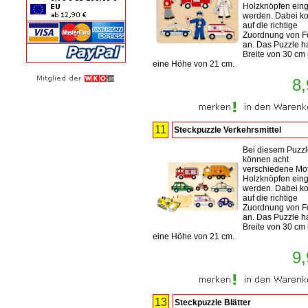
Holzknöpfen eing
werden. Dabei k
auf die richtige
Zuordnung von 
an. Das Puzzle h
Breite von 30 cm
eine Höhe von 21 cm.
8,
11
Steckpuzzle Verkehrsmittel
Bei diesem Puzz
können acht
verschiedene Mot
Holzknöpfen eing
werden. Dabei k
auf die richtige
Zuordnung von 
an. Das Puzzle h
Breite von 30 cm
eine Höhe von 21 cm.
9,
13
Steckpuzzle Blätter