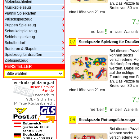
Motorikschleifen
an. Das Puzzle h
Musikspielzeug
Breite von 30 cm
eine Höhe von 21 cm.
Piatnik Spielkarten
Plüschspielzeug
7,
Puppen Spielzeug
Schaukelspielzeug
Schiebespielzeug
07
Steckpuzzle Spielzeug für Drauße
Schulbedarf
Sortieren & Stapeln
Bei diesem Puzz
Spielzeug für draußen
können sechs
verschiedene Mot
Ziehspielzeug
Holzknöpfen eing
HERSTELLER
werden. Dabei k
auf die richtige
Zuordnung von 
an. Das Puzzle h
Breite von 30 cm
eine Höhe von 21 cm.
7,
09
Steckpuzzle Rettungsfahrzeuge
Bei diesem Puzz
können sechs
verschiedene Mot