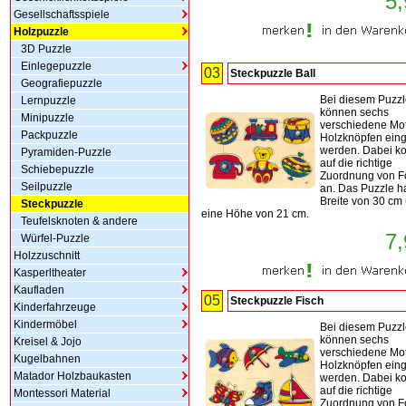
5,
Gesellschaftsspiele
Holzpuzzle
3D Puzzle
Einlegepuzzle
03
Steckpuzzle Ball
Geografiepuzzle
Bei diesem Puzz
Lernpuzzle
können sechs
Minipuzzle
verschiedene Mot
Packpuzzle
Holzknöpfen eing
werden. Dabei k
Pyramiden-Puzzle
auf die richtige
Schiebepuzzle
Zuordnung von 
Seilpuzzle
an. Das Puzzle h
Breite von 30 cm
Steckpuzzle
eine Höhe von 21 cm.
Teufelsknoten & andere
7,
Würfel-Puzzle
Holzzuschnitt
Kasperltheater
Kaufladen
05
Steckpuzzle Fisch
Kinderfahrzeuge
Kindermöbel
Bei diesem Puzz
können sechs
Kreisel & Jojo
verschiedene Mot
Kugelbahnen
Holzknöpfen eing
Matador Holzbaukasten
werden. Dabei k
auf die richtige
Montessori Material
Zuordnung von 