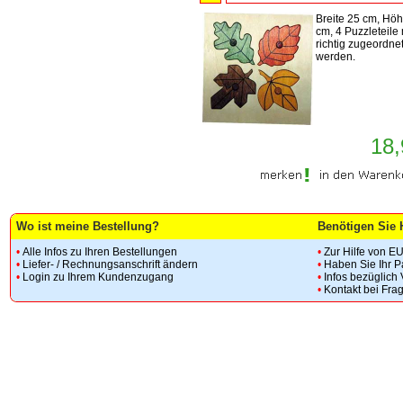
Breite 25 cm, Hö
cm, 4 Puzzleteil
richtig zugeordne
werden.
18,
Wo ist meine Bestellung?
Benötigen Sie 
•
Alle Infos zu Ihren Bestellungen
•
Zur Hilfe von E
•
Liefer- / Rechnungsanschrift ändern
•
Haben Sie Ihr 
•
Login zu Ihrem Kundenzugang
•
Infos bezüglich
•
Kontakt bei Fra