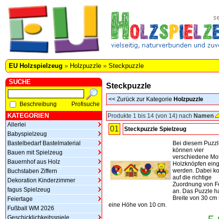
EU Holzspielzeug
»
Holzpuzzle
»
Steckpuzzle
SUCHE
Steckpuzzle
<<
Zurück zur Kategorie
Holzpuzzle
Beschreibung
Profisuche
KATEGORIEN
Produkte 1 bis 14 (von 14) nach
Namen
Allerlei
01
Steckpuzzle Spielzeug
Babyspielzeug
Bastelbedarf Bastelmaterial
Bei diesem Puzz
können vier
Bauen mit Spielzeug
verschiedene Mot
Bauernhof aus Holz
Holzknöpfen eing
werden. Dabei k
Buchstaben Ziffern
auf die richtige
Dekoration Kinderzimmer
Zuordnung von 
fagus Spielzeug
an. Das Puzzle h
Breite von 30 cm
Feiertage
eine Höhe von 10 cm.
Fußball WM 2026
Geschicklichkeitsspiele