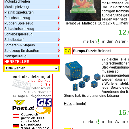
Motorikschleifen
mit Puzzlespaß tra
Musikspielzeug
Die 12 Holzklötze
richtigen Kombin
Piatnik Spielkarten
auf die Stäbe ges
Plüschspielzeug
zeigen vier nette
Puppen Spielzeug
Tiermotive. Maße: ca. 16 x 12 x 6 ...
[
mehr
Schaukelspielzeug
12,
Schiebespielzeug
Schulbedarf
Sortieren & Stapeln
07
Spielzeug für draußen
Europa-Puzzle Brüssel
Ziehspielzeug
27 gleiche Teile, 
HERSTELLER
unterschiedliche
Steckverbindung
müssen so
zusammengebau
werden, dass ein 
3 Würfel entsteht,
jeder Seite die ri
Anordnung der E
Sterne hat. Es gibt nur eine Lösung
Holz:
...
[
mehr
]
16,