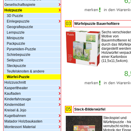
6,
Gesellschaftsspiele
Holzpuzzle
3D Puzzle
Einlegepuzzle
03
Würfelpuzzle Bauerhoftiere
Geografiepuzzle
Sechs verschiede
Lernpuzzle
Motive von
Minipuzzle
Bauernhoftieren 
Packpuzzle
durch das Würfelp
dargestellt werden
Pyramiden-Puzzle
Holzwürfel verpack
Schiebepuzzle
einer Kartonbox
Seilpuzzle
(11,5x11,5x4cm).
Steckpuzzle
Teufelsknoten & andere
8,
Würfel-Puzzle
Holzzuschnitt
Kasperltheater
Kaufladen
Kinderfahrzeuge
Kindermöbel
05
Steck-Bilderwürfel
Kreisel & Jojo
Kugelbahnen
Steckspiel und
Matador Holzbaukasten
Würfelpuzzle - hi
verrutscht nichts
Montessori Material
Motorik der Finge