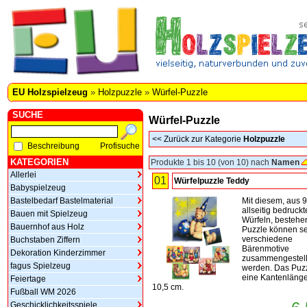
EU Holzspielzeug
»
Holzpuzzle
»
Würfel-Puzzle
SUCHE
Würfel-Puzzle
<<
Zurück zur Kategorie
Holzpuzzle
Beschreibung
Profisuche
KATEGORIEN
Produkte 1 bis 10 (von 10) nach
Namen
Allerlei
01
Würfelpuzzle Teddy
Babyspielzeug
Bastelbedarf Bastelmaterial
Mit diesem, aus 9
allseitig bedruck
Bauen mit Spielzeug
Würfeln, besteh
Bauernhof aus Holz
Puzzle können s
verschiedene
Buchstaben Ziffern
Bärenmotive
Dekoration Kinderzimmer
zusammengestell
fagus Spielzeug
werden. Das Puzz
eine Kantenläng
Feiertage
10,5 cm.
Fußball WM 2026
Geschicklichkeitsspiele