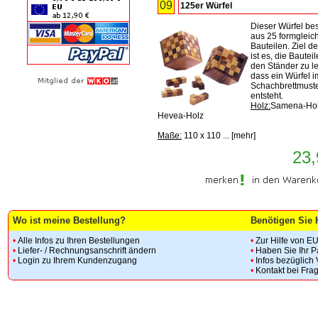
09
125er Würfel
Dieser Würfel bes
aus 25 formgleic
Bauteilen. Ziel d
ist es, die Bauteil
den Ständer zu l
dass ein Würfel i
Schachbrettmust
entsteht.
Holz:
Samena-Hol
Hevea-Holz
Maße:
110 x 110 ...
[
mehr
]
23,
Wo ist meine Bestellung?
Benötigen Sie 
•
Alle Infos zu Ihren Bestellungen
•
Zur Hilfe von E
•
Liefer- / Rechnungsanschrift ändern
•
Haben Sie Ihr 
•
Login zu Ihrem Kundenzugang
•
Infos bezüglich
•
Kontakt bei Fra