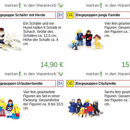
04
3+
gepuppe Schäfer mit Herde
Biegepuppen junge Familie
Ein Schäfer und ein
Vier fein gearbe
Hund halten 6 Schafe in
Figuren. Gesam
Schach. Größe des
der Figuren ca. 
Schäfers ca. 12,5 cm,
cm.
Höhe der Schafe ca. 4
cm.
14,90 €
15
06
3+
gepuppen Urlauberfamilie
Biegepuppen Cityfamilie
Vier fein gearbeitete
Sechs fein gear
Figuren als Set in einer
Figuren. Gesam
Packung. Gesamthöhe
der Figuren ca. 
der Figuren ca. 9 bis 10,5
cm.
cm.