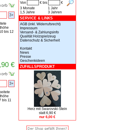
Von
€ bis
€
3 Monate
1 Jahr
1,5 Jahre
3 Jahren
3+
SERVICE & LINKS
itete
AGB (inkl. Widerrufsrecht)
thöhe
Impressum
10 bis 12
Versand- & Zahlungsinfo
Qualität Holzspielzeug
Datenschutz & Sicherheit
Kontakt
News
Presse
Geschenkideen
,90 €
ZUFALLSPRODUKT
3+
beitete
thöhe
7 bis 11
Herz mit Swarovski-Stein
statt 6,90 €
nur 6,00 €