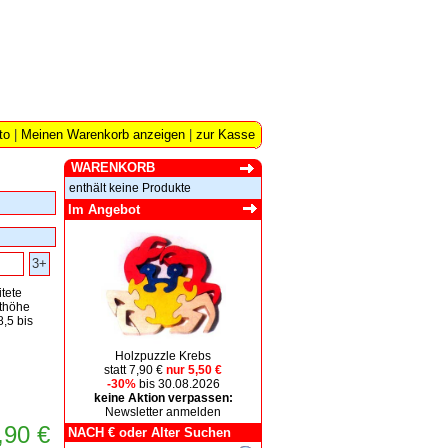
to
|
Meinen Warenkorb anzeigen
|
zur Kasse
WARENKORB
enthält keine Produkte
Im Angebot
3+
itete
thöhe
8,5 bis
Holzpuzzle Krebs
statt 7,90 €
nur 5,50 €
-30%
bis 30.08.2026
keine Aktion verpassen:
Newsletter anmelden
,90 €
NACH € oder Alter Suchen