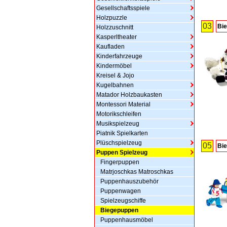
Gesellschaftsspiele
Holzpuzzle
03
Bie
Holzzuschnitt
Kasperltheater
Kaufladen
Kinderfahrzeuge
Kindermöbel
Kreisel & Jojo
Kugelbahnen
Matador Holzbaukasten
Montessori Material
Motorikschleifen
Musikspielzeug
Piatnik Spielkarten
Plüschspielzeug
05
Bie
Puppen Spielzeug
Fingerpuppen
Matrjoschkas Matroschkas
Puppenhauszubehör
Puppenwagen
Spielzeugschiffe
Biegepuppen
Puppenhausmöbel