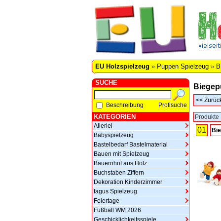
EU Holzspielzeug
»
Puppen Spielzeug
»
B
SUCHE
Biege
<<
Zurüc
Beschreibung
Profisuche
KATEGORIEN
Produkte 
Allerlei
01
Bi
Babyspielzeug
Bastelbedarf Bastelmaterial
Bauen mit Spielzeug
Bauernhof aus Holz
Buchstaben Ziffern
Dekoration Kinderzimmer
fagus Spielzeug
Feiertage
Fußball WM 2026
Geschicklichkeitsspiele