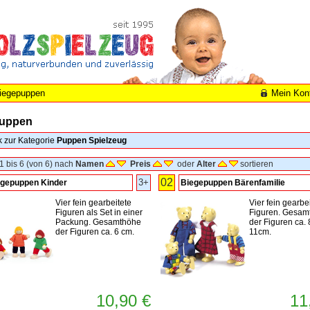
iegepuppen
Mein Kon
puppen
k zur Kategorie
Puppen Spielzeug
1 bis 6 (von 6) nach
Namen
Preis
oder
Alter
sortieren
02
3+
egepuppen Kinder
Biegepuppen Bärenfamilie
Vier fein gearbeitete
Vier fein gearbe
Figuren als Set in einer
Figuren. Gesam
Packung. Gesamthöhe
der Figuren ca. 
der Figuren ca. 6 cm.
11cm.
10,90 €
11