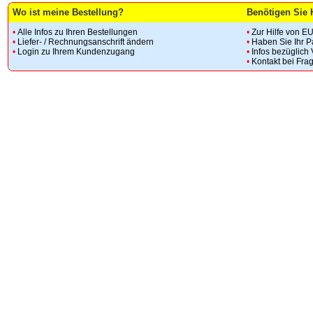
Wo ist meine Bestellung?
Benötigen Sie 
•
Alle Infos zu Ihren Bestellungen
•
Zur Hilfe von E
•
Liefer- / Rechnungsanschrift ändern
•
Haben Sie Ihr 
•
Login zu Ihrem Kundenzugang
•
Infos bezüglich
•
Kontakt bei Fra