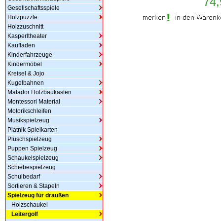
74,
Gesellschaftsspiele
Holzpuzzle
Holzzuschnitt
Kasperltheater
Kaufladen
Kinderfahrzeuge
Kindermöbel
Kreisel & Jojo
Kugelbahnen
Matador Holzbaukasten
Montessori Material
Motorikschleifen
Musikspielzeug
Piatnik Spielkarten
Plüschspielzeug
Puppen Spielzeug
Schaukelspielzeug
Schiebespielzeug
Schulbedarf
Sortieren & Stapeln
Spielzeug für draußen
Holzschaukel
Leitergolf