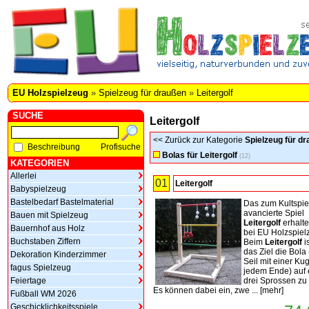
EU Holzspielzeug
»
Spielzeug für draußen
»
Leitergolf
SUCHE
Leitergolf
<<
Zurück zur Kategorie
Spielzeug für d
Beschreibung
Profisuche
Bolas für Leitergolf
(12)
KATEGORIEN
Allerlei
01
Leitergolf
Babyspielzeug
Bastelbedarf Bastelmaterial
Das zum Kultspie
avancierte Spiel
Bauen mit Spielzeug
Leitergolf
erhalte
Bauernhof aus Holz
bei EU Holzspiel
Buchstaben Ziffern
Beim
Leitergolf
i
das Ziel die Bola 
Dekoration Kinderzimmer
Seil mit einer Ku
fagus Spielzeug
jedem Ende) auf 
Feiertage
drei Sprossen zu
Es können dabei ein, zwe ...
[
mehr
]
Fußball WM 2026
Geschicklichkeitsspiele