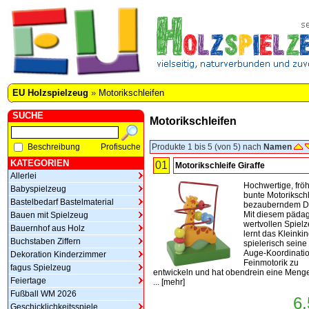
EU Holzspielzeug
»
Motorikschleifen
SUCHE
Motorikschleifen
Beschreibung
Profisuche
Produkte 1 bis 5 (von 5) nach
Namen
KATEGORIEN
01
Motorikschleife Giraffe
Allerlei
Hochwertige, fröh
Babyspielzeug
bunte Motorikschl
Bastelbedarf Bastelmaterial
bezauberndem D
Mit diesem päda
Bauen mit Spielzeug
wertvollen Spiel
Bauernhof aus Holz
lernt das Kleinki
Buchstaben Ziffern
spielerisch sein
Auge-Koordinati
Dekoration Kinderzimmer
Feinmotorik zu
fagus Spielzeug
entwickeln und hat obendrein eine Meng
Feiertage
...
[
mehr
]
Fußball WM 2026
6,
Geschicklichkeitsspiele