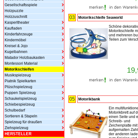
Gesellschaftsspiele
Holzpuzzle
Holzzuschnitt
03
Motorikschleife Seaworld
Kasperltheater
Schöne dekorati
Kaufladen
Motorikschleife mi
Kinderfahrzeuge
und mehreren bu
Teilen zum Versc
Kindermöbel
Kreisel & Jojo
Kugelbahnen
Matador Holzbaukasten
Montessori Material
19,
Motorikschleifen
Musikspielzeug
Piatnik Spielkarten
Plüschspielzeug
Puppen Spielzeug
Schaukelspielzeug
05
Motorikbank
Schiebespielzeug
Ein multifunktione
Schulbedarf
Motorikbrett auf d
Sortieren & Stapeln
einen Seite und 
Schreib- und
Spielzeug für draußen
Zeichenplatte mit
Ziehspielzeug
aufgemalten Zahl
HERSTELLER
der anderen lade