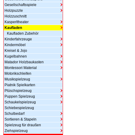
Gesellschaftsspiele
Holzpuzzle
Holzzuschnitt
Kasperltheater
Kaufladen
Kaufladen Zubehör
Kinderfahrzeuge
Kindermöbel
Kreisel & Jojo
Kugelbahnen
Matador Holzbaukasten
Montessori Material
Motorikschleifen
Musikspielzeug
Piatnik Spielkarten
Plüschspielzeug
Puppen Spielzeug
Schaukelspielzeug
Schiebespielzeug
Schulbedarf
Sortieren & Stapeln
Spielzeug für draußen
Ziehspielzeug