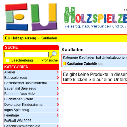
EU Holzspielzeug
»
Kaufladen
SUCHE
Kaufladen
Kategorie
Kaufladen
hat Unterkategorien
Beschreibung
Profisuche
Kaufladen Zubehör
(20)
KATEGORIEN
Allerlei
Es gibt keine Produkte in dieser
Babyspielzeug
Bitte klicken Sie auf eine Unter
Bastelbedarf Bastelmaterial
Bauen mit Spielzeug
Bauernhof aus Holz
Buchstaben Ziffern
Dekoration Kinderzimmer
fagus Spielzeug
Feiertage
Fußball WM 2026
Geschicklichkeitsspiele