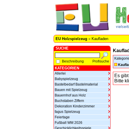
EU Holzspielzeug
»
Kaufladen
SUCHE
Kaufla
Kategori
Beschreibung
Profisuche
Kaufl
KATEGORIEN
Allerlei
Es gibt
Babyspielzeug
Bitte k
Bastelbedarf Bastelmaterial
Bauen mit Spielzeug
Bauernhof aus Holz
Buchstaben Ziffern
Dekoration Kinderzimmer
fagus Spielzeug
Feiertage
Fußball WM 2026
Geschicklichkeitsspiele