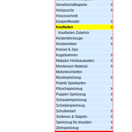
Gesellschaftsspiele
Holzpuzzle
Holzzuschnitt
Kasperltheater
Kaufladen
Kaufladen Zubehör
Kinderfahrzeuge
Kindermöbel
Kreisel & Jojo
Kugelbahnen
Matador Holzbaukasten
Montessori Material
Motorikschleifen
Musikspielzeug
Piatnik Spielkarten
Plüschspielzeug
Puppen Spielzeug
Schaukelspielzeug
Schiebespielzeug
Schulbedarf
Sortieren & Stapeln
Spielzeug für draußen
Ziehspielzeug