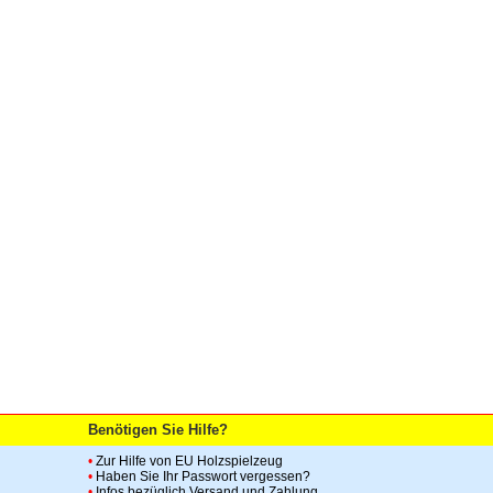
Benötigen Sie Hilfe?
•
Zur Hilfe von EU Holzspielzeug
•
Haben Sie Ihr Passwort vergessen?
•
Infos bezüglich Versand und Zahlung