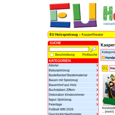
EU Holzspielzeug
»
Kasperltheater
SUCHE
Kasperl
Kategori
Beschreibung
Profisuche
Handp
KATEGORIEN
Allerlei
01
Ha
Babyspielzeug
Bastelbedarf Bastelmaterial
Bauen mit Spielzeug
Bauernhof aus Holz
Buchstaben Ziffern
Dekoration Kinderzimmer
fagus Spielzeug
Feiertage
Holzköpfe
Fußball WM 2026
...
[
mehr
]
Geschicklichkeitsspiele