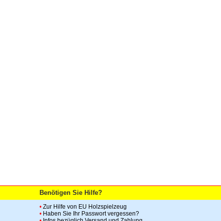
Benötigen Sie Hilfe?
•
Zur Hilfe von EU Holzspielzeug
•
Haben Sie Ihr Passwort vergessen?
•
Infos bezüglich Versand und Zahlung