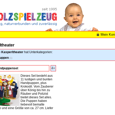
Mein Kon
theater
e
Kasperltheater
hat Unterkategorien:
uppen
(1)
4+
ndpuppenset
Dieses Set besteht aus
11 lustigen und bunten
Handpuppen, plus
Krokodil. Vom Zauberer
über König bis hin zu
Räuber und Polizist
bietet dieses Set alles.
Die Puppen haben
liebevoll bemalte
 und eine Größe von ca. 27 cm. Liefer