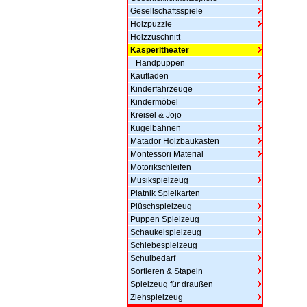
Gesellschaftsspiele
Holzpuzzle
Holzzuschnitt
Kasperltheater
Handpuppen
Kaufladen
Kinderfahrzeuge
Kindermöbel
Kreisel & Jojo
Kugelbahnen
Matador Holzbaukasten
Montessori Material
Motorikschleifen
Musikspielzeug
Piatnik Spielkarten
Plüschspielzeug
Puppen Spielzeug
Schaukelspielzeug
Schiebespielzeug
Schulbedarf
Sortieren & Stapeln
Spielzeug für draußen
Ziehspielzeug