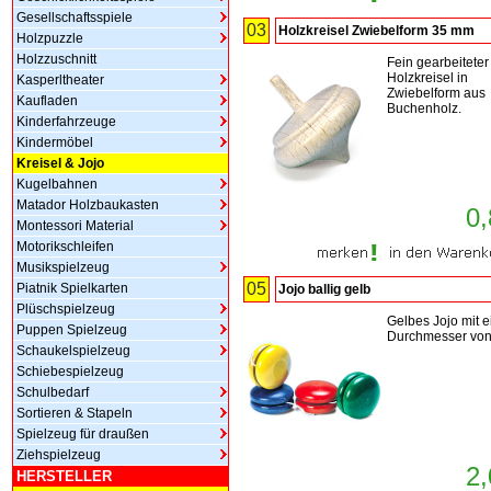
Gesellschaftsspiele
03
Holzkreisel Zwiebelform 35 mm
Holzpuzzle
Holzzuschnitt
Fein gearbeiteter
Holzkreisel in
Kasperltheater
Zwiebelform aus
Kaufladen
Buchenholz.
Kinderfahrzeuge
Kindermöbel
Kreisel & Jojo
Kugelbahnen
Matador Holzbaukasten
0,
Montessori Material
Motorikschleifen
Musikspielzeug
05
Piatnik Spielkarten
Jojo ballig gelb
Plüschspielzeug
Gelbes Jojo mit 
Puppen Spielzeug
Durchmesser von
Schaukelspielzeug
Schiebespielzeug
Schulbedarf
Sortieren & Stapeln
Spielzeug für draußen
Ziehspielzeug
2,
HERSTELLER