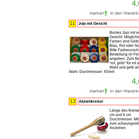
4,
11
Jojo mit Gesicht
Buntes Jojo mit 
Gesicht. Möglich
Farben sind Gelb
Blau, Rot oder Na
Bitte Farbwunsch
Bestellung im Fel
angeben. Zum Be
"rot, gelb" für rot 
Wahl und gelb al
Wahl. Durchmesser: 65mm
4,
13
Abziehkreisel
Länge des Kreise
cm und 6 cm
Durchmesser. Mit
zum schwungvol
Anziehen.