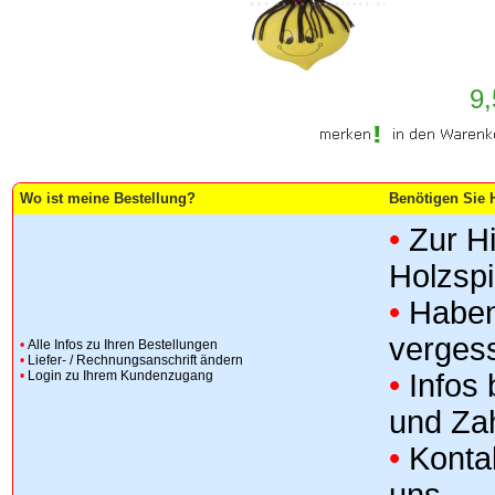
9,
Wo ist meine Bestellung?
Benötigen Sie H
•
Zur H
Holzsp
•
Haben
verges
•
Alle Infos zu Ihren Bestellungen
•
Liefer- / Rechnungsanschrift ändern
•
Login zu Ihrem Kundenzugang
•
Infos
und Za
•
Konta