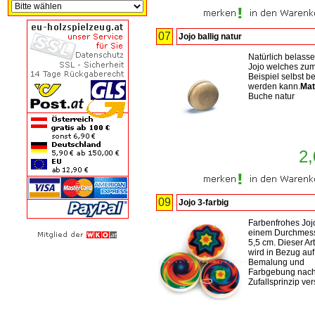
07
Jojo ballig natur
Natürlich belass
Jojo welches zu
Beispiel selbst b
werden kann.
Mat
Buche natur
2,
09
Jojo 3-farbig
Farbenfrohes Joj
einem Durchmess
5,5 cm. Dieser Art
wird in Bezug auf
Bemalung und
Farbgebung nac
Zufallsprinzip ve