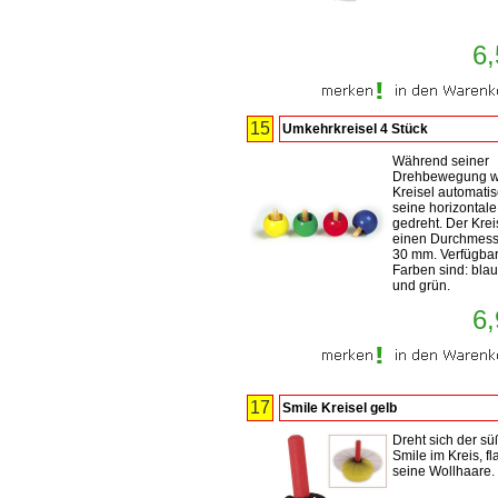
6,
15
Umkehrkreisel 4 Stück
Während seiner
Drehbewegung wi
Kreisel automati
seine horizontal
gedreht. Der Krei
einen Durchmess
30 mm. Verfügba
Farben sind: blau,
und grün.
6,
17
Smile Kreisel gelb
Dreht sich der sü
Smile im Kreis, fl
seine Wollhaare.