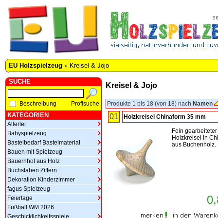
EU Holzspielzeug
»
Kreisel & Jojo
SUCHE
Kreisel & Jojo
Beschreibung
Profisuche
Produkte 1 bis 18 (von 18) nach
Namen
KATEGORIEN
01
Holzkreisel Chinaform 35 mm
Allerlei
Fein gearbeiteter
Babyspielzeug
Holzkreisel in Ch
Bastelbedarf Bastelmaterial
aus Buchenholz.
Bauen mit Spielzeug
Bauernhof aus Holz
Buchstaben Ziffern
Dekoration Kinderzimmer
fagus Spielzeug
0,
Feiertage
Fußball WM 2026
Geschicklichkeitsspiele