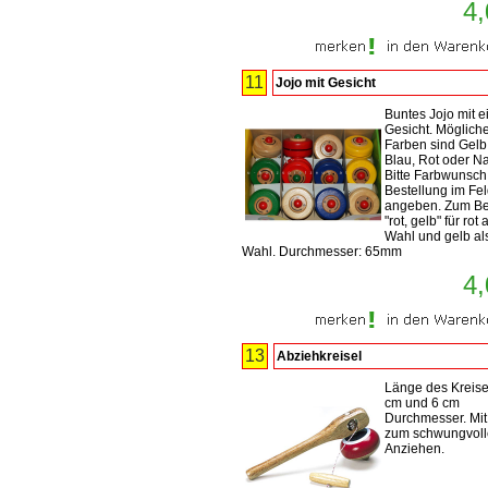
4,
11
Jojo mit Gesicht
Buntes Jojo mit 
Gesicht. Möglich
Farben sind Gelb
Blau, Rot oder Na
Bitte Farbwunsch
Bestellung im Fel
angeben. Zum Be
"rot, gelb" für rot 
Wahl und gelb al
Wahl. Durchmesser: 65mm
4,
13
Abziehkreisel
Länge des Kreise
cm und 6 cm
Durchmesser. Mit
zum schwungvol
Anziehen.