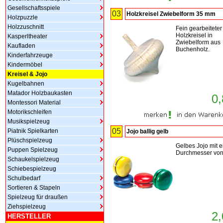
Gesellschaftsspiele
03
Holzkreisel Zwiebelform 35 mm
Holzpuzzle
Holzzuschnitt
Fein gearbeiteter
Holzkreisel in
Kasperltheater
Zwiebelform aus
Kaufladen
Buchenholz.
Kinderfahrzeuge
Kindermöbel
Kreisel & Jojo
Kugelbahnen
Matador Holzbaukasten
0,
Montessori Material
Motorikschleifen
Musikspielzeug
05
Piatnik Spielkarten
Jojo ballig gelb
Plüschspielzeug
Gelbes Jojo mit 
Puppen Spielzeug
Durchmesser von
Schaukelspielzeug
Schiebespielzeug
Schulbedarf
Sortieren & Stapeln
Spielzeug für draußen
Ziehspielzeug
2,
HERSTELLER