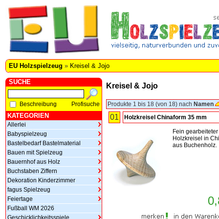
EU Holzspielzeug
»
Kreisel & Jojo
SUCHE
Kreisel & Jojo
Beschreibung
Profisuche
Produkte 1 bis 18 (von 18) nach
Namen
KATEGORIEN
01
Holzkreisel Chinaform 35 mm
Allerlei
Fein gearbeiteter
Babyspielzeug
Holzkreisel in Ch
Bastelbedarf Bastelmaterial
aus Buchenholz.
Bauen mit Spielzeug
Bauernhof aus Holz
Buchstaben Ziffern
Dekoration Kinderzimmer
fagus Spielzeug
0,
Feiertage
Fußball WM 2026
Geschicklichkeitsspiele