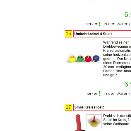
6,
15
Umkehrkreisel 4 Stück
Während seiner
Drehbewegung wi
Kreisel automati
seine horizontal
gedreht. Der Krei
einen Durchmess
30 mm. Verfügba
Farben sind: blau,
und grün.
6,
17
Smile Kreisel gelb
Dreht sich der sü
Smile im Kreis, fl
seine Wollhaare.