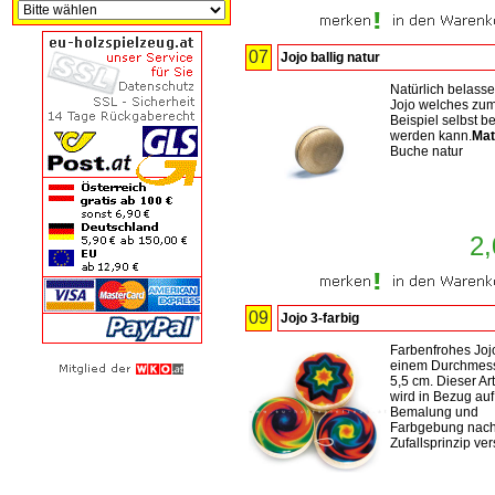
07
Jojo ballig natur
Natürlich belass
Jojo welches zu
Beispiel selbst b
werden kann.
Mat
Buche natur
2,
09
Jojo 3-farbig
Farbenfrohes Joj
einem Durchmess
5,5 cm. Dieser Art
wird in Bezug auf
Bemalung und
Farbgebung nac
Zufallsprinzip ve