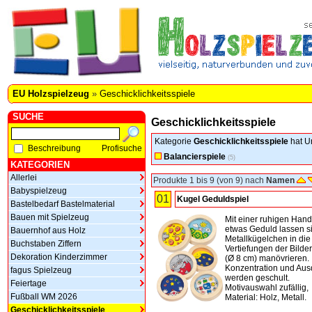
EU Holzspielzeug
»
Geschicklichkeitsspiele
SUCHE
Geschicklichkeitsspiele
Kategorie
Geschicklichkeitsspiele
hat U
Beschreibung
Profisuche
Balancierspiele
(5)
KATEGORIEN
Allerlei
Produkte 1 bis 9 (von 9) nach
Namen
Babyspielzeug
01
Kugel Geduldspiel
Bastelbedarf Bastelmaterial
Bauen mit Spielzeug
Mit einer ruhigen Han
etwas Geduld lassen si
Bauernhof aus Holz
Metallkügelchen in die
Buchstaben Ziffern
Vertiefungen der Bilde
Dekoration Kinderzimmer
(Ø 8 cm) manövrieren.
Konzentration und Au
fagus Spielzeug
werden geschult.
Feiertage
Motivauswahl zufällig,
Fußball WM 2026
Material: Holz, Metall.
Geschicklichkeitsspiele