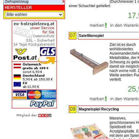
Ziehspielzeug
(Durchmesser 1 c
einer Schachtel geliefert.
HERSTELLER
17,
07
Satellitenspiel
Ziel ist es durch
wohldosiertes
Auseinanderzieh
Metallstäbe, der 
Schwung zu geb
damit sie möglich
nach vorne rollt.
Weite werden Pu
verteilt.
25,
09
Magnetspiel Recycling
Massives,
geschlossenes H
Spielbrett mit
Acrylglasplatte. Es
mit dem am Spiel