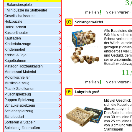
3,
Balancierspiele
Minipuzzle im Stoffbeutel
Gesellschaftsspiele
Holzpuzzle
03
Schlangenwürfel
Holzzuschnitt
Alle Bausteine d
Kasperltheater
Würfels sind mit 
Kaufladen
Schnur verbunden
der Würfel ausei
Kinderfahrzeuge
gezogen (Schlan
Kindermöbel
erfordert es viel 
Kreisel & Jojo
und Geduld, dem
seine ursprüngli
Kugelbahnen
Gestalt wiederzu
Matador Holzbaukasten
11,
Montessori Material
Motorikschleifen
Musikspielzeug
Piatnik Spielkarten
05
Labyrinth groß
Plüschspielzeug
Puppen Spielzeug
Mit viel Geschick 
sich die Kugel du
Schaukelspielzeug
dieses Labyrinth 
Schiebespielzeug
Das Spiel hat ei
Schulbedarf
von 30 cm, eine B
von 25 cm, eine
Sortieren & Stapeln
von 8 cm und wir
Spielzeug für draußen
Stahlkugeln