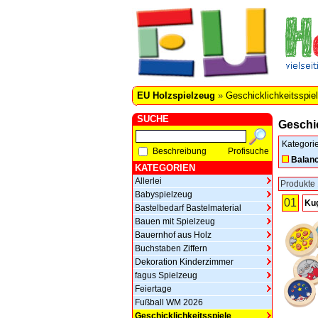
EU Holzspielzeug
»
Geschicklichkeitsspie
SUCHE
Geschic
Kategori
Beschreibung
Profisuche
Balanc
KATEGORIEN
Allerlei
Produkte 
Babyspielzeug
01
Kug
Bastelbedarf Bastelmaterial
Bauen mit Spielzeug
Bauernhof aus Holz
Buchstaben Ziffern
Dekoration Kinderzimmer
fagus Spielzeug
Feiertage
Fußball WM 2026
Geschicklichkeitsspiele