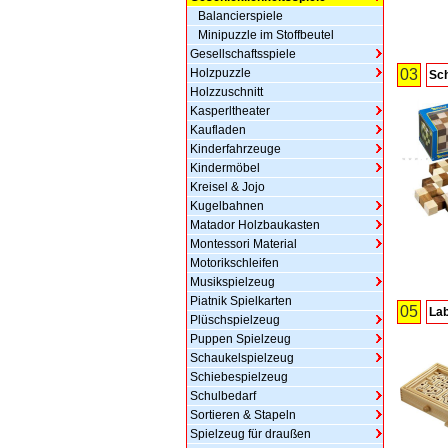
Balancierspiele
Minipuzzle im Stoffbeutel
Gesellschaftsspiele
Holzpuzzle
03
Sch
Holzzuschnitt
Kasperltheater
Kaufladen
Kinderfahrzeuge
Kindermöbel
Kreisel & Jojo
Kugelbahnen
Matador Holzbaukasten
Montessori Material
Motorikschleifen
Musikspielzeug
Piatnik Spielkarten
05
Lab
Plüschspielzeug
Puppen Spielzeug
Schaukelspielzeug
Schiebespielzeug
Schulbedarf
Sortieren & Stapeln
Spielzeug für draußen