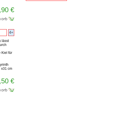
,90 €
4+
 lässt
durch
Kiel für
yrinth
7 x31 cm
,50 €