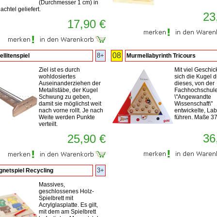
(Durchmesser 1 cm) in
achtel geliefert.
23
17,90 €
08
8+
ellitenspiel
Murmellabyrinth Tricours
Ziel ist es durch
Mit viel Geschick
wohldosiertes
sich die Kugel 
Auseinanderziehen der
dieses, von der
Metallstäbe, der Kugel
Fachhochschule 
Schwung zu geben,
\"Angewandte
damit sie möglichst weit
Wissenschaft\"
nach vorne rollt. Je nach
entwickelte, Lab
Weite werden Punkte
führen. Maße 3
verteilt.
36
25,90 €
3+
netspiel Recycling
Massives,
geschlossenes Holz-
Spielbrett mit
Acrylglasplatte. Es gilt,
mit dem am Spielbrett