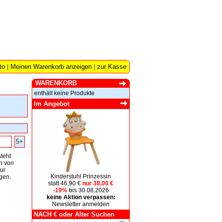
to
|
Meinen Warenkorb anzeigen
|
zur Kasse
WARENKORB
enthält keine Produkte
Im Angebot
5+
teht
ln von
ur
Kinderstuhl Prinzessin
gen.
statt 46,90 €
nur 38,00 €
-19%
bis 30.08.2026
keine Aktion verpassen:
Newsletter anmelden
NACH € oder Alter Suchen