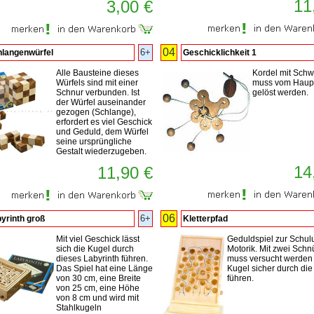
11
3,00 €
04
6+
langenwürfel
Geschicklichkeit 1
Alle Bausteine dieses
Kordel mit Schw
Würfels sind mit einer
muss vom Haupt
Schnur verbunden. Ist
gelöst werden.
der Würfel auseinander
gezogen (Schlange),
erfordert es viel Geschick
und Geduld, dem Würfel
seine ursprüngliche
Gestalt wiederzugeben.
14
11,90 €
06
6+
yrinth groß
Kletterpfad
Mit viel Geschick lässt
Geduldspiel zur Schul
sich die Kugel durch
Motorik. Mit zwei Schn
dieses Labyrinth führen.
muss versucht werden
Das Spiel hat eine Länge
Kugel sicher durch di
von 30 cm, eine Breite
führen.
von 25 cm, eine Höhe
von 8 cm und wird mit
Stahlkugeln