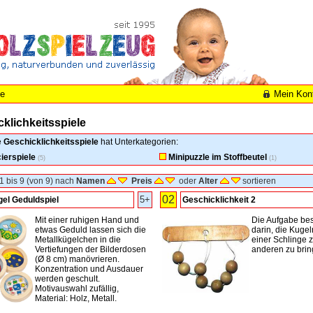
le
Mein Kon
klichkeitsspiele
e
Geschicklichkeitsspiele
hat Unterkategorien:
ierspiele
Minipuzzle im Stoffbeutel
(5)
(1)
1 bis 9 (von 9) nach
Namen
Preis
oder
Alter
sortieren
02
5+
el Geduldspiel
Geschicklichkeit 2
Mit einer ruhigen Hand und
Die Aufgabe bes
etwas Geduld lassen sich die
darin, die Kuge
Metallkügelchen in die
einer Schlinge z
Vertiefungen der Bilderdosen
anderen zu brin
(Ø 8 cm) manövrieren.
Konzentration und Ausdauer
werden geschult.
Motivauswahl zufällig,
Material: Holz, Metall.