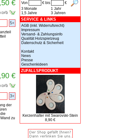
,50 €
Von
€ bis
€
3 Monate
1 Jahr
1,5 Jahre
3 Jahren
SERVICE & LINKS
5+
AGB (inkl. Widerrufsrecht)
Impressum
anzteil
Versand- & Zahlungsinfo
teil
Qualität Holzspielzeug
Datenschutz & Sicherheit
Kontakt
News
Presse
Geschenkideen
ZUFALLSPRODUKT
,90 €
3+
ung der
üren
 die
Kerzenhalter mit Swarovski-Stein
e Wand zu
8,90 €