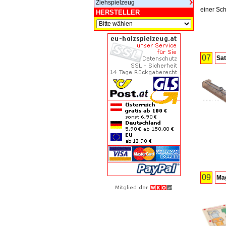
Ziehspielzeug
einer Sch
HERSTELLER
07
Sat
09
Mag