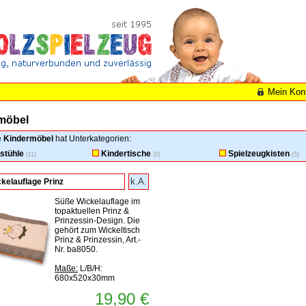
Mein Kon
möbel
e
Kindermöbel
hat Unterkategorien:
stühle
Kindertische
Spielzeugkisten
(11)
(0)
(5)
k.A.
kelauflage Prinz
Süße Wickelauflage im
topaktuellen Prinz &
Prinzessin-Design. Die
gehört zum Wickeltisch
Prinz & Prinzessin, Art.-
Nr. ba8050.
Maße:
L/B/H:
680x520x30mm
19,90 €