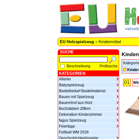
EU Holzspielzeug
»
Kindermöbel
SUCHE
Kinder
Kategori
Beschreibung
Profisuche
Kinder
KATEGORIEN
Allerlei
01
Wic
Babyspielzeug
Bastelbedarf Bastelmaterial
Bauen mit Spielzeug
Bauernhof aus Holz
Buchstaben Ziffern
Dekoration Kinderzimmer
fagus Spielzeug
Feiertage
Fußball WM 2026
Geschicklichkeitsspiele