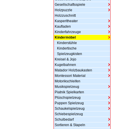
Gesellschaftsspiele
Holzpuzzle
Holzzuschnitt
Kasperltheater
Kaufladen
Kinderfahrzeuge
Kindermöbel
Kinderstühle
Kindertische
Spielzeugkisten
Kreisel & Jojo
Kugelbahnen
Matador Holzbaukasten
Montessori Material
Motorikschleifen
Musikspielzeug
Piatnik Spielkarten
Plüschspielzeug
Puppen Spielzeug
Schaukelspielzeug
Schiebespielzeug
Schulbedarf
Sortieren & Stapeln