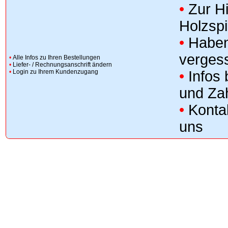
•
Zur H
Holzsp
•
Haben
verges
•
Alle Infos zu Ihren Bestellungen
•
Liefer- / Rechnungsanschrift ändern
•
Login zu Ihrem Kundenzugang
•
Infos
und Za
•
Konta
uns