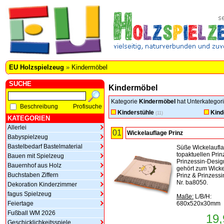
EU Holzspielzeug
»
Kindermöbel
SUCHE
Kindermöbel
Kategorie
Kindermöbel
hat Unterkategori
Beschreibung
Profisuche
Kinderstühle
Kind
(11)
KATEGORIEN
Allerlei
01
Wickelauflage Prinz
Babyspielzeug
Bastelbedarf Bastelmaterial
Süße Wickelaufl
topaktuellen Prin
Bauen mit Spielzeug
Prinzessin-Desig
Bauernhof aus Holz
gehört zum Wicke
Buchstaben Ziffern
Prinz & Prinzessin
Nr. ba8050.
Dekoration Kinderzimmer
fagus Spielzeug
Maße:
L/B/H:
Feiertage
680x520x30mm
Fußball WM 2026
19,
Geschicklichkeitsspiele