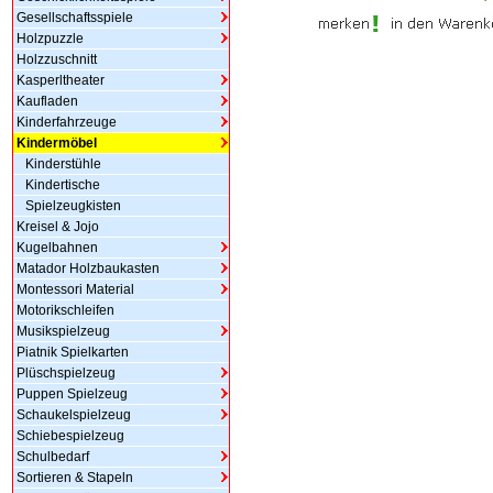
Gesellschaftsspiele
Holzpuzzle
Holzzuschnitt
Kasperltheater
Kaufladen
Kinderfahrzeuge
Kindermöbel
Kinderstühle
Kindertische
Spielzeugkisten
Kreisel & Jojo
Kugelbahnen
Matador Holzbaukasten
Montessori Material
Motorikschleifen
Musikspielzeug
Piatnik Spielkarten
Plüschspielzeug
Puppen Spielzeug
Schaukelspielzeug
Schiebespielzeug
Schulbedarf
Sortieren & Stapeln