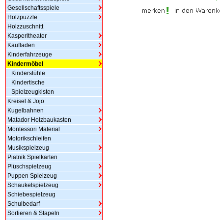
Gesellschaftsspiele
Holzpuzzle
Holzzuschnitt
Kasperltheater
Kaufladen
Kinderfahrzeuge
Kindermöbel
Kinderstühle
Kindertische
Spielzeugkisten
Kreisel & Jojo
Kugelbahnen
Matador Holzbaukasten
Montessori Material
Motorikschleifen
Musikspielzeug
Piatnik Spielkarten
Plüschspielzeug
Puppen Spielzeug
Schaukelspielzeug
Schiebespielzeug
Schulbedarf
Sortieren & Stapeln