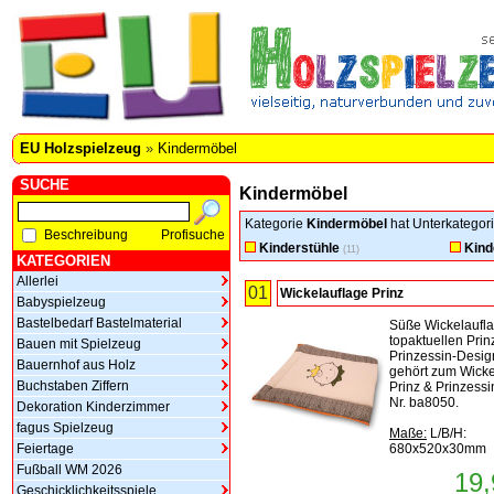
EU Holzspielzeug
»
Kindermöbel
SUCHE
Kindermöbel
Kategorie
Kindermöbel
hat Unterkategori
Beschreibung
Profisuche
Kinderstühle
Kind
(11)
KATEGORIEN
Allerlei
01
Wickelauflage Prinz
Babyspielzeug
Bastelbedarf Bastelmaterial
Süße Wickelaufl
topaktuellen Prin
Bauen mit Spielzeug
Prinzessin-Desig
Bauernhof aus Holz
gehört zum Wicke
Buchstaben Ziffern
Prinz & Prinzessin
Nr. ba8050.
Dekoration Kinderzimmer
fagus Spielzeug
Maße:
L/B/H:
Feiertage
680x520x30mm
Fußball WM 2026
19,
Geschicklichkeitsspiele