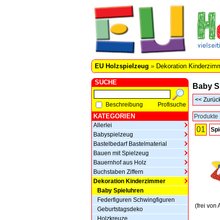
EU Holzspielzeug
»
Dekoration Kinderzim
SUCHE
Baby S
<<
Zurüc
Beschreibung
Profisuche
KATEGORIEN
Produkte 
Allerlei
01
Spi
Babyspielzeug
Bastelbedarf Bastelmaterial
Bauen mit Spielzeug
Bauernhof aus Holz
Buchstaben Ziffern
Dekoration Kinderzimmer
Baby Spieluhren
Federfiguren Schwingfiguren
(frei von
Geburtstagsdeko
Holzkreuze