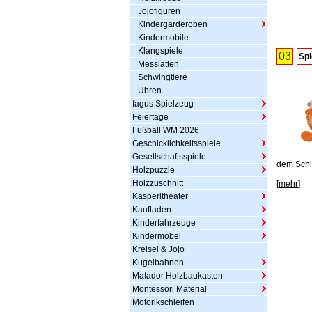
Jojofiguren
Kindergarderoben
Kindermobile
Klangspiele
03
Spi
Messlatten
Schwingtiere
Uhren
fagus Spielzeug
Feiertage
Fußball WM 2026
Geschicklichkeitsspiele
Gesellschaftsspiele
dem Schla
Holzpuzzle
Holzzuschnitt
[
mehr
]
Kasperltheater
Kaufladen
Kinderfahrzeuge
Kindermöbel
Kreisel & Jojo
Kugelbahnen
Matador Holzbaukasten
Montessori Material
Motorikschleifen