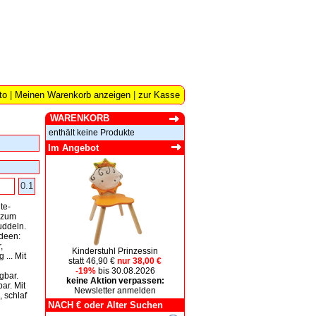
to
|
Meinen Warenkorb anzeigen
|
zur Kasse
WARENKORB
enthält keine Produkte
Im Angebot
0.1
te-
 zum
uddeln.
ideen:
,
Kinderstuhl Prinzessin
 ... Mit
statt 46,90 €
nur 38,00 €
-19%
bis 30.08.2026
gbar.
keine Aktion verpassen:
ar. Mit
Newsletter anmelden
 schlaf
NACH € oder Alter Suchen