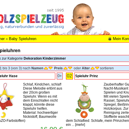
mer
»
Baby Spieluhren
Mein Kon
pieluhren
k zur Kategorie
Dekoration Kinderzimmer
1 bis 3 (von 3) nach
Namen
Preis
oder
Alter
sortieren
02
0+
eluhr Hase
Spieluhr Prinz
Schlaf, Kindchen, schlaf!
Zauberhafter Gu
Diese Melodie ertönt aus
Nacht-Musikant
der 20cm großen
Spielen und Kn
Spieluhr. Wenn es mit
Mit vielen Spiel
dem Einschlafen nicht
Rassel, Spieluhr
klappt, könnte diese
Spiegel, Beißring
Spieluhr helfen.
Holzkorpus. Zur
Material: hochwertiger
Reinigung zerle
Nickistoff, Baumwolle
Stoffteile waschb
 AZO-Farbstoffen)
dem Schlaflied: Schlafe, mein Prinzchen,
ein ...
[
mehr
]