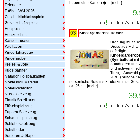
haben eine Kantenl� ...
[
mehr
]
Feiertage
9,
Fußball WM 2026
Geschicklichkeitsspiele
Gesellschaftsspiele
Holzpuzzle
03
Kindergarderobe Namen
Holzzuschnitt
Kasperltheater
Ordnung muss se
Kaufladen
Diese aus Fichte
gefertigte
Kinderfahrzeuge
Kindergarderob
Kindermöbel
(Symbolfoto)
mit 
Aufhängern und 
Kreisel & Jojo
Bildmotiven (Fisc
Kugelbahnen
Tiere,... Auswahl 
Matador Holzbaukasten
Zufall) bringt eine
persönliche Note ins Kinderzimmer. Ges
Montessori Material
ca. 25 c ...
[
mehr
]
Motorikschleifen
39,
Musikspielzeug
Piatnik Spielkarten
Plüschspielzeug
Puppen Spielzeug
Schaukelspielzeug
Schiebespielzeug
Schulbedarf
Sortieren & Stapeln