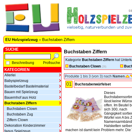
EU Holzspielzeug
»
Buchstaben Ziffern
SUCHE
Buchstaben Ziffern
Kategorie
Buchstaben Ziffern
hat Unterk
Beschreibung
Profisuche
Buchstaben Clown
Buch
(26)
KATEGORIEN
Allerlei
Produkte 1 bis 3 (von 3) nach
Namen
Babyspielzeug
01
Buchstabenwürfelset
Bastelbedarf Bastelmaterial
Bauen mit Spielzeug
Dieses
Buchstabensorti
Bauernhof aus Holz
lässt keine Wüns
Buchstaben Ziffern
offen. Im Beutel 
Buchstaben Clown
sich 300, nach
Gängigkeit sortier
Buchstaben Zug
Würfel von A bis Z
Ziffern Clown
Namensarmbänd
Dekoration Kinderzimmer
Halsketten selber
machen ist damit kein Problem mehr. Die
fagus Spielzeug