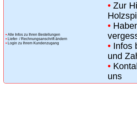
•
Zur H
Holzsp
•
Haben
verges
•
Alle Infos zu Ihren Bestellungen
•
Liefer- / Rechnungsanschrift ändern
•
Login zu Ihrem Kundenzugang
•
Infos
und Za
•
Konta
uns