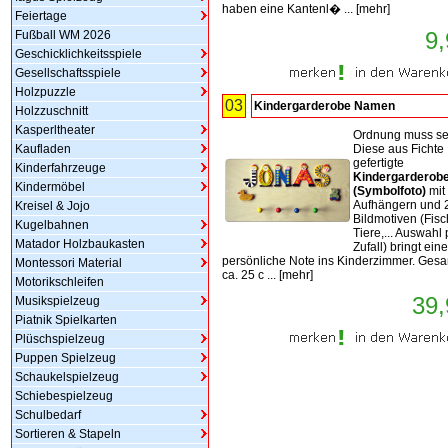
haben eine Kantenl� ...
[
mehr
]
Feiertage
9,
Fußball WM 2026
Geschicklichkeitsspiele
Gesellschaftsspiele
Holzpuzzle
03
Kindergarderobe Namen
Holzzuschnitt
Kasperltheater
Ordnung muss se
Kaufladen
Diese aus Fichte
gefertigte
Kinderfahrzeuge
Kindergarderob
Kindermöbel
(Symbolfoto)
mit 
Aufhängern und 
Kreisel & Jojo
Bildmotiven (Fisc
Kugelbahnen
Tiere,... Auswahl 
Matador Holzbaukasten
Zufall) bringt eine
persönliche Note ins Kinderzimmer. Ges
Montessori Material
ca. 25 c ...
[
mehr
]
Motorikschleifen
39,
Musikspielzeug
Piatnik Spielkarten
Plüschspielzeug
Puppen Spielzeug
Schaukelspielzeug
Schiebespielzeug
Schulbedarf
Sortieren & Stapeln