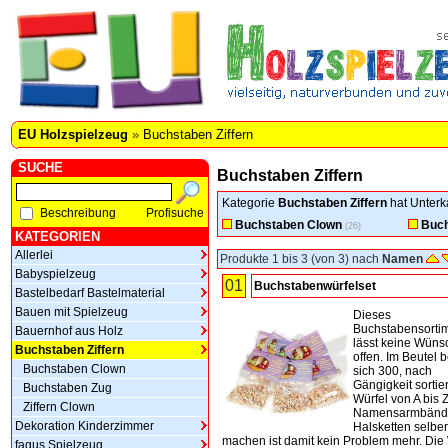
EU Holzspielzeug
»
Buchstaben Ziffern
SUCHE
Buchstaben Ziffern
Kategorie
Buchstaben Ziffern
hat Unterk
Beschreibung
Profisuche
Buchstaben Clown
Buch
(26)
KATEGORIEN
Allerlei
Produkte 1 bis 3 (von 3) nach
Namen
Babyspielzeug
01
Buchstabenwürfelset
Bastelbedarf Bastelmaterial
Bauen mit Spielzeug
Dieses
Buchstabensorti
Bauernhof aus Holz
lässt keine Wüns
Buchstaben Ziffern
offen. Im Beutel 
Buchstaben Clown
sich 300, nach
Gängigkeit sortier
Buchstaben Zug
Würfel von A bis Z
Ziffern Clown
Namensarmbänd
Dekoration Kinderzimmer
Halsketten selber
machen ist damit kein Problem mehr. Die
fagus Spielzeug