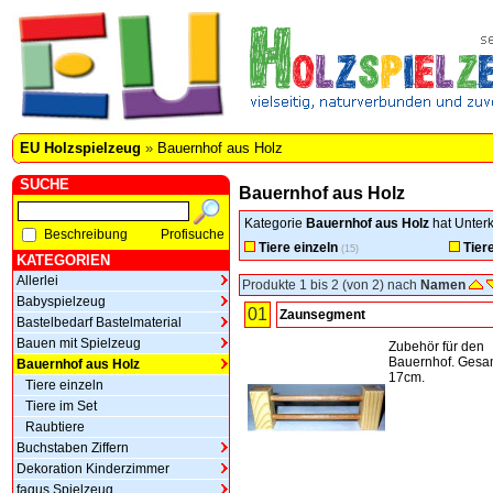
EU Holzspielzeug
»
Bauernhof aus Holz
SUCHE
Bauernhof aus Holz
Kategorie
Bauernhof aus Holz
hat Unterk
Beschreibung
Profisuche
Tiere einzeln
Tier
(15)
KATEGORIEN
Allerlei
Produkte 1 bis 2 (von 2) nach
Namen
Babyspielzeug
01
Zaunsegment
Bastelbedarf Bastelmaterial
Bauen mit Spielzeug
Zubehör für den
Bauernhof. Gesa
Bauernhof aus Holz
17cm.
Tiere einzeln
Tiere im Set
Raubtiere
Buchstaben Ziffern
Dekoration Kinderzimmer
fagus Spielzeug