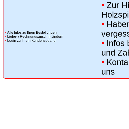
•
Zur H
Holzsp
•
Haben
verges
•
Alle Infos zu Ihren Bestellungen
•
Liefer- / Rechnungsanschrift ändern
•
Login zu Ihrem Kundenzugang
•
Infos
und Za
•
Konta
uns