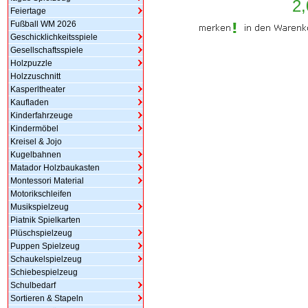
2,
Feiertage
Fußball WM 2026
Geschicklichkeitsspiele
Gesellschaftsspiele
Holzpuzzle
Holzzuschnitt
Kasperltheater
Kaufladen
Kinderfahrzeuge
Kindermöbel
Kreisel & Jojo
Kugelbahnen
Matador Holzbaukasten
Montessori Material
Motorikschleifen
Musikspielzeug
Piatnik Spielkarten
Plüschspielzeug
Puppen Spielzeug
Schaukelspielzeug
Schiebespielzeug
Schulbedarf
Sortieren & Stapeln