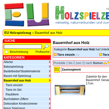
EU Holzspielzeug
»
Bauernhof aus Holz
SUCHE
Bauernhof aus Holz
Kategorie
Bauernhof aus Holz
hat Unterk
Beschreibung
Profisuche
Tiere einzeln
Tier
(15)
KATEGORIEN
Allerlei
Produkte 1 bis 2 (von 2) nach
Namen
Babyspielzeug
01
Zaunsegment
Bastelbedarf Bastelmaterial
Bauen mit Spielzeug
Zubehör für den
Bauernhof. Gesa
Bauernhof aus Holz
17cm.
Tiere einzeln
Tiere im Set
Raubtiere
Buchstaben Ziffern
Dekoration Kinderzimmer
fagus Spielzeug