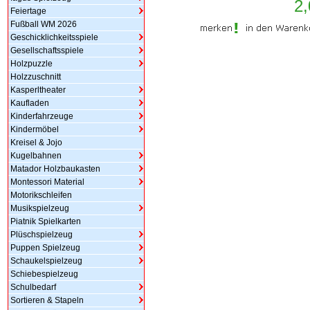
2,
Feiertage
Fußball WM 2026
Geschicklichkeitsspiele
Gesellschaftsspiele
Holzpuzzle
Holzzuschnitt
Kasperltheater
Kaufladen
Kinderfahrzeuge
Kindermöbel
Kreisel & Jojo
Kugelbahnen
Matador Holzbaukasten
Montessori Material
Motorikschleifen
Musikspielzeug
Piatnik Spielkarten
Plüschspielzeug
Puppen Spielzeug
Schaukelspielzeug
Schiebespielzeug
Schulbedarf
Sortieren & Stapeln