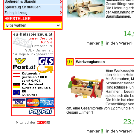
Sortieren & Stapeln
Gesamtlänge von
Spielzeug für draußen
Die Lieferung erfo
der Ausführung m
Ziehspielzeug
Baumstämmen.
HERSTELLER
14,
07
Werkzeugkasten
Eine Werkzeugkis
den kleinen Heim
Mit Schrauben, M
Schraubenzieher
Ringschlüssel u
Hammer ... begin
spielerisch die Le
Die Kiste hat ein
Gesamtlänge von
cm, eine Gesamtbreite von 12 cm und ei
Gesam ...
[
mehr
]
23,