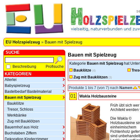
EU Holzspielzeug
»
Bauen mit Spielzeug
SUCHE
Bauen mit Spielzeug
Kategorie
Bauen mit Spielzeug
hat Unter
Beschreibung
Profisuche
Bauklötze
Tres
(4)
KATEGORIEN
Zug mit Bauklötzen
(3)
Allerlei
Babyspielzeug
Produkte 1 bis 7 (von 7) nach
Namen
Bastelbedarf Bastelmaterial
01
Wakla Holzbausteine
Bauen mit Spielzeug
Bauklötze
Früh übt sich wer
Tresor, Schloss
Architekt werden w
Werkbänke
Die Wakla ©
Zug mit Bauklötzen
Holzbausteine si
Bauernhof aus Holz
einheimischem
Fichtenholz gefert
Buchstaben Ziffern
sind unbehandelt
Dekoration Kinderzimmer