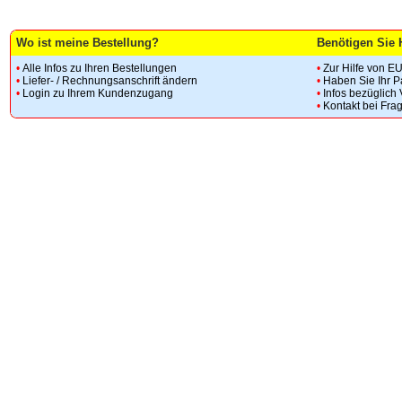
Wo ist meine Bestellung?
Benötigen Sie 
•
Alle Infos zu Ihren Bestellungen
•
Zur Hilfe von E
•
Liefer- / Rechnungsanschrift ändern
•
Haben Sie Ihr 
•
Login zu Ihrem Kundenzugang
•
Infos bezüglich
•
Kontakt bei Fra