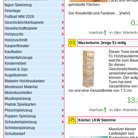
Lack) und verfüg
gehobelte Flächen.
fagus Spielzeug
Feiertage
Der Kreativität und Fantasie ...
[
mehr
]
Fußball WM 2026
0,
Geschicklichkeitsspiele
Gesellschaftsspiele
Holzpuzzle
Holzzuschnitt
03
Wackelturm Jenga 51-teilig
Kasperltheater
Kaufladen
Dieser Turm best
51 Holzbaustein
Kinderfahrzeuge
welche zum Baue
Kindermöbel
für dieses
Geschicklichkeits
Kreisel & Jojo
verwendet werde
Kugelbahnen
können. Der auf
Matador Holzbaukasten
Turm hat eine
Gesamthöhe von 
Montessori Material
cm und eine Gesamtbreite von 7,5 cm.
Motorikschleifen
13,
Musikspielzeug
Piatnik Spielkarten
Plüschspielzeug
Puppen Spielzeug
05
Kleiner LKW Stämme
Schaukelspielzeug
Schiebespielzeug
Massiver kleiner
Lastwagen aus
Schulbedarf
Buchenholz mit e