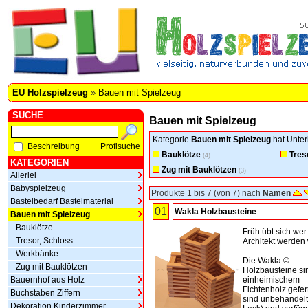
EU Holzspielzeug
»
Bauen mit Spielzeug
SUCHE
Bauen mit Spielzeug
Kategorie
Bauen mit Spielzeug
hat Unter
Beschreibung
Profisuche
Bauklötze
Tres
(4)
KATEGORIEN
Zug mit Bauklötzen
(3)
Allerlei
Babyspielzeug
Produkte 1 bis 7 (von 7) nach
Namen
Bastelbedarf Bastelmaterial
01
Wakla Holzbausteine
Bauen mit Spielzeug
Bauklötze
Früh übt sich wer
Tresor, Schloss
Architekt werden w
Werkbänke
Die Wakla ©
Zug mit Bauklötzen
Holzbausteine si
Bauernhof aus Holz
einheimischem
Fichtenholz gefert
Buchstaben Ziffern
sind unbehandelt
Dekoration Kinderzimmer