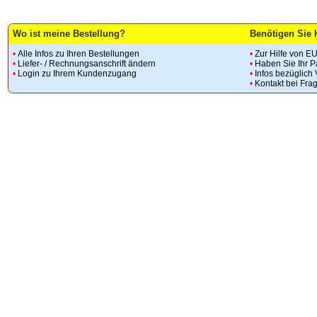
Wo ist meine Bestellung?
Benötigen Sie 
•
Alle Infos zu Ihren Bestellungen
•
Zur Hilfe von E
•
Liefer- / Rechnungsanschrift ändern
•
Haben Sie Ihr 
•
Login zu Ihrem Kundenzugang
•
Infos bezüglich
•
Kontakt bei Fra