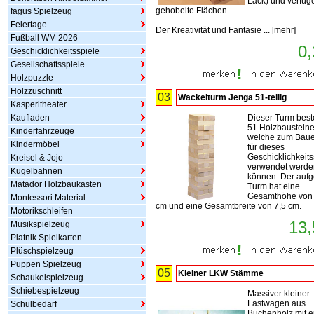
Lack) und verfüg
gehobelte Flächen.
fagus Spielzeug
Feiertage
Der Kreativität und Fantasie ...
[
mehr
]
Fußball WM 2026
0,
Geschicklichkeitsspiele
Gesellschaftsspiele
Holzpuzzle
Holzzuschnitt
03
Wackelturm Jenga 51-teilig
Kasperltheater
Kaufladen
Dieser Turm best
51 Holzbaustein
Kinderfahrzeuge
welche zum Baue
Kindermöbel
für dieses
Geschicklichkeits
Kreisel & Jojo
verwendet werde
Kugelbahnen
können. Der auf
Matador Holzbaukasten
Turm hat eine
Gesamthöhe von 
Montessori Material
cm und eine Gesamtbreite von 7,5 cm.
Motorikschleifen
13,
Musikspielzeug
Piatnik Spielkarten
Plüschspielzeug
Puppen Spielzeug
05
Kleiner LKW Stämme
Schaukelspielzeug
Schiebespielzeug
Massiver kleiner
Lastwagen aus
Schulbedarf
Buchenholz mit e