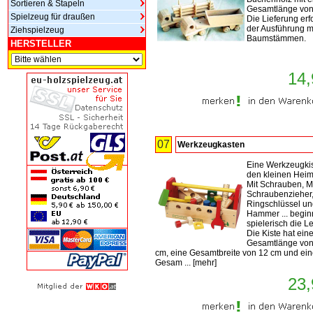
Sortieren & Stapeln
Gesamtlänge von
Spielzeug für draußen
Die Lieferung erfo
der Ausführung m
Ziehspielzeug
Baumstämmen.
HERSTELLER
14,
07
Werkzeugkasten
Eine Werkzeugkis
den kleinen Heim
Mit Schrauben, M
Schraubenzieher
Ringschlüssel u
Hammer ... begin
spielerisch die Le
Die Kiste hat ein
Gesamtlänge von
cm, eine Gesamtbreite von 12 cm und ei
Gesam ...
[
mehr
]
23,