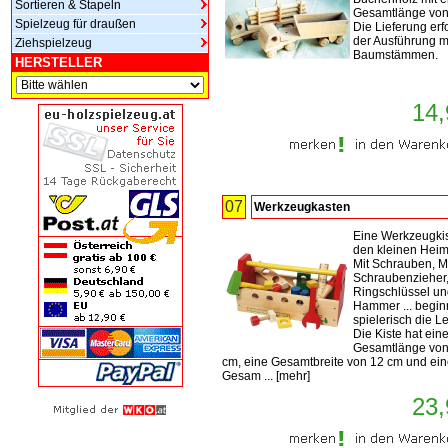
Sortieren & Stapeln
Gesamtlänge von
Spielzeug für draußen
Die Lieferung erfo
der Ausführung m
Ziehspielzeug
Baumstämmen.
HERSTELLER
14,
07
Werkzeugkasten
Eine Werkzeugkis
den kleinen Heim
Mit Schrauben, M
Schraubenzieher
Ringschlüssel u
Hammer ... begin
spielerisch die Le
Die Kiste hat ein
Gesamtlänge von
cm, eine Gesamtbreite von 12 cm und ei
Gesam ...
[
mehr
]
23,