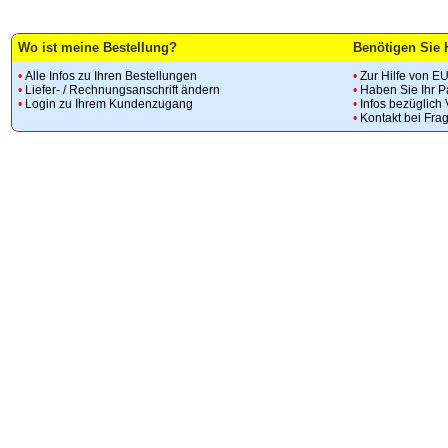
Wo ist meine Bestellung?
Benötigen Sie 
•
Alle Infos zu Ihren Bestellungen
•
Zur Hilfe von E
•
Liefer- / Rechnungsanschrift ändern
•
Haben Sie Ihr 
•
Login zu Ihrem Kundenzugang
•
Infos bezüglich
•
Kontakt bei Fra