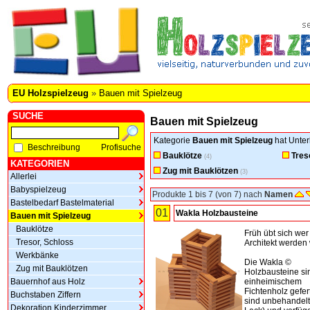
EU Holzspielzeug
»
Bauen mit Spielzeug
SUCHE
Bauen mit Spielzeug
Kategorie
Bauen mit Spielzeug
hat Unter
Beschreibung
Profisuche
Bauklötze
Tres
(4)
KATEGORIEN
Zug mit Bauklötzen
(3)
Allerlei
Babyspielzeug
Produkte 1 bis 7 (von 7) nach
Namen
Bastelbedarf Bastelmaterial
01
Wakla Holzbausteine
Bauen mit Spielzeug
Bauklötze
Früh übt sich wer
Tresor, Schloss
Architekt werden w
Werkbänke
Die Wakla ©
Zug mit Bauklötzen
Holzbausteine si
Bauernhof aus Holz
einheimischem
Fichtenholz gefert
Buchstaben Ziffern
sind unbehandelt
Dekoration Kinderzimmer