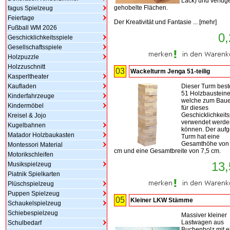
Lack) und verfüg
gehobelte Flächen.
fagus Spielzeug
Feiertage
Der Kreativität und Fantasie ...
[
mehr
]
Fußball WM 2026
0,
Geschicklichkeitsspiele
Gesellschaftsspiele
Holzpuzzle
Holzzuschnitt
03
Wackelturm Jenga 51-teilig
Kasperltheater
Kaufladen
Dieser Turm best
51 Holzbaustein
Kinderfahrzeuge
welche zum Baue
Kindermöbel
für dieses
Geschicklichkeits
Kreisel & Jojo
verwendet werde
Kugelbahnen
können. Der auf
Matador Holzbaukasten
Turm hat eine
Gesamthöhe von 
Montessori Material
cm und eine Gesamtbreite von 7,5 cm.
Motorikschleifen
13,
Musikspielzeug
Piatnik Spielkarten
Plüschspielzeug
Puppen Spielzeug
05
Kleiner LKW Stämme
Schaukelspielzeug
Schiebespielzeug
Massiver kleiner
Lastwagen aus
Schulbedarf
Buchenholz mit e