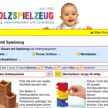
Mein Kon
mit Spielzeug
e
Bauen mit Spielzeug
hat Unterkategorien:
tze
Tresor, Schloss
Werkbänke
(4)
(3)
(5)
t Bauklötzen
(3)
1 bis 7 (von 7) nach
Namen
Preis
oder
Alter
sortieren
02
2+
la Holzbausteine
Wackelturm Jenga 45-teilig
Früh übt sich wer später
Dieser Turm bes
Architekt werden will.
45 bunten
Holzbausteinen
Die Wakla ©
zum Bauen oder
Holzbausteine sind aus
dieses
einheimischem
Geschicklichkeit
Fichtenholz gefertigt. Sie
verwendet wer
sind unbehandelt (ohne
können. Der au