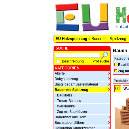
EU Holzspielzeug
»
Bauen mit Spielzeug
SUCHE
Bauen 
Kategori
Beschreibung
Profisuche
Bauklö
KATEGORIEN
Zug mi
Allerlei
Babyspielzeug
Produkte 
Bastelbedarf Bastelmaterial
01
Wak
Bauen mit Spielzeug
Bauklötze
Tresor, Schloss
Werkbänke
Zug mit Bauklötzen
Bauernhof aus Holz
Buchstaben Ziffern
Dekoration Kinderzimmer