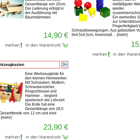
Gesamtlänge von 20cm.
vielfältigster We
Die Lieferung erfolgt in
wieder
der Ausführung mit
zusammenschra
Baumstämmen.
Ein wertvolles S
zur Unterstützu
Fingerfertigkeit 
Schraubbewegungen. Aus gebeiztem Vol
14,90 €
9x4,5x4,5cm, Innenmaß ...
[
mehr
]
15
3+
rkzeugkasten
Eine Werkzeugkiste für
den kleinen Heimwerker.
Mit Schrauben, Muttern,
Schraubenzieher,
Ringschlüssel und
Hammer ... beginnt
spielerisch die Lehrzeit.
Die Kiste hat eine
Gesamtlänge von 28,5
 Gesamtbreite von 12 cm und eine
.
[
mehr
]
23,90 €