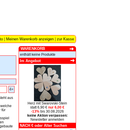
to
|
Meinen Warenkorb anzeigen
|
zur Kasse
WARENKORB
enthält keine Produkte
Im Angebot
4+
teht aus
Herz mit Swarovski-Stein
 welche
statt 6,90 €
nur 6,00 €
 für
-13%
bis 30.08.2026
keine Aktion verpassen:
sspiel
Newsletter anmelden
den
NACH € oder Alter Suchen
fgebaute