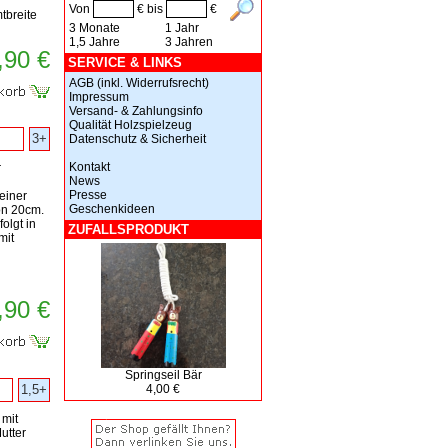
Von
€ bis
€
tbreite
3 Monate
1 Jahr
1,5 Jahre
3 Jahren
,90 €
SERVICE & LINKS
AGB (inkl. Widerrufsrecht)
Impressum
Versand- & Zahlungsinfo
Qualität Holzspielzeug
3+
Datenschutz & Sicherheit
Kontakt
r
News
Presse
einer
Geschenkideen
n 20cm.
olgt in
ZUFALLSPRODUKT
mit
,90 €
Springseil Bär
1,5+
4,00 €
 mit
utter