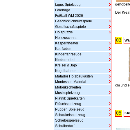
gehobelt
fagus Spielzeug
Feiertage
Der Kreat
Fußball WM 2026
Geschicklichkeitsspiele
Gesellschaftsspiele
Holzpuzzle
Holzzuschnitt
03
Wac
Kasperltheater
Kaufladen
Kinderfahrzeuge
Kindermöbel
Kreisel & Jojo
Kugelbahnen
Matador Holzbaukasten
Montessori Material
cm und e
Motorikschleifen
Musikspielzeug
Piatnik Spielkarten
Plüschspielzeug
Puppen Spielzeug
05
Kl
Schaukelspielzeug
Schiebespielzeug
Schulbedarf