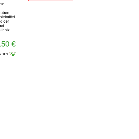
ise
uben.
pielmittel
ng der
bei
lholz.
,50 €