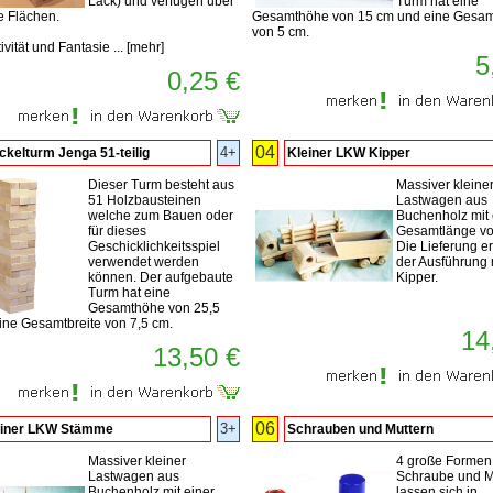
Lack) und verfügen über
Turm hat eine
e Flächen.
Gesamthöhe von 15 cm und eine Gesam
von 5 cm.
ivität und Fantasie ...
[
mehr
]
5
0,25 €
04
4+
kelturm Jenga 51-teilig
Kleiner LKW Kipper
Dieser Turm besteht aus
Massiver kleine
51 Holzbausteinen
Lastwagen aus
welche zum Bauen oder
Buchenholz mit 
für dieses
Gesamtlänge vo
Geschicklichkeitsspiel
Die Lieferung erf
verwendet werden
der Ausführung 
können. Der aufgebaute
Kipper.
Turm hat eine
Gesamthöhe von 25,5
ine Gesamtbreite von 7,5 cm.
14
13,50 €
06
3+
einer LKW Stämme
Schrauben und Muttern
Massiver kleiner
4 große Formen
Lastwagen aus
Schraube und M
Buchenholz mit einer
lassen sich in