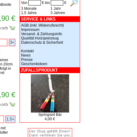
Von
€ bis
€
tbreite
3 Monate
1 Jahr
1,5 Jahre
3 Jahren
,90 €
SERVICE & LINKS
AGB (inkl. Widerrufsrecht)
Impressum
Versand- & Zahlungsinfo
Qualität Holzspielzeug
3+
Datenschutz & Sicherheit
Kontakt
r
News
Presse
einer
Geschenkideen
n 20cm.
olgt in
ZUFALLSPRODUKT
mit
,90 €
Springseil Bär
1,5+
4,00 €
 mit
utter