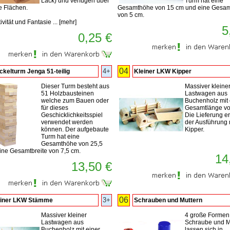
Lack) und verfügen über
Turm hat eine
e Flächen.
Gesamthöhe von 15 cm und eine Gesam
von 5 cm.
ivität und Fantasie ...
[
mehr
]
5
0,25 €
04
4+
kelturm Jenga 51-teilig
Kleiner LKW Kipper
Dieser Turm besteht aus
Massiver kleine
51 Holzbausteinen
Lastwagen aus
welche zum Bauen oder
Buchenholz mit 
für dieses
Gesamtlänge vo
Geschicklichkeitsspiel
Die Lieferung erf
verwendet werden
der Ausführung 
können. Der aufgebaute
Kipper.
Turm hat eine
Gesamthöhe von 25,5
ine Gesamtbreite von 7,5 cm.
14
13,50 €
06
3+
einer LKW Stämme
Schrauben und Muttern
Massiver kleiner
4 große Formen
Lastwagen aus
Schraube und M
Buchenholz mit einer
lassen sich in