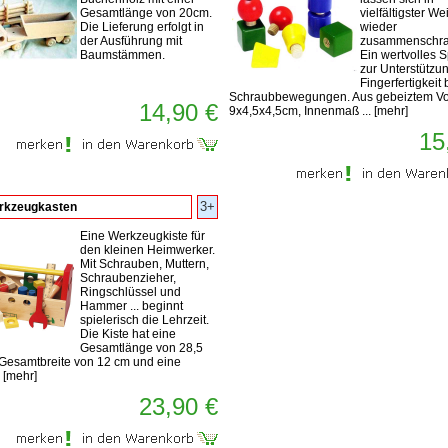
Gesamtlänge von 20cm.
vielfältigster We
Die Lieferung erfolgt in
wieder
der Ausführung mit
zusammenschra
Baumstämmen.
Ein wertvolles S
zur Unterstützu
Fingerfertigkeit 
Schraubbewegungen. Aus gebeiztem Vol
14,90 €
9x4,5x4,5cm, Innenmaß ...
[
mehr
]
15
3+
rkzeugkasten
Eine Werkzeugkiste für
den kleinen Heimwerker.
Mit Schrauben, Muttern,
Schraubenzieher,
Ringschlüssel und
Hammer ... beginnt
spielerisch die Lehrzeit.
Die Kiste hat eine
Gesamtlänge von 28,5
 Gesamtbreite von 12 cm und eine
.
[
mehr
]
23,90 €