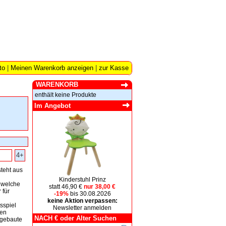
to
|
Meinen Warenkorb anzeigen
|
zur Kasse
WARENKORB
enthält keine Produkte
Im Angebot
4+
teht aus
Kinderstuhl Prinz
 welche
statt 46,90 €
nur 38,00 €
 für
-19%
bis 30.08.2026
keine Aktion verpassen:
sspiel
Newsletter anmelden
den
NACH € oder Alter Suchen
fgebaute