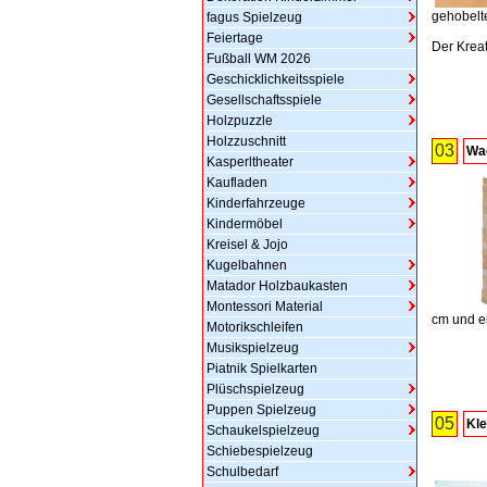
gehobelt
fagus Spielzeug
Feiertage
Der Kreat
Fußball WM 2026
Geschicklichkeitsspiele
Gesellschaftsspiele
Holzpuzzle
Holzzuschnitt
03
Wac
Kasperltheater
Kaufladen
Kinderfahrzeuge
Kindermöbel
Kreisel & Jojo
Kugelbahnen
Matador Holzbaukasten
Montessori Material
cm und e
Motorikschleifen
Musikspielzeug
Piatnik Spielkarten
Plüschspielzeug
Puppen Spielzeug
05
Kl
Schaukelspielzeug
Schiebespielzeug
Schulbedarf