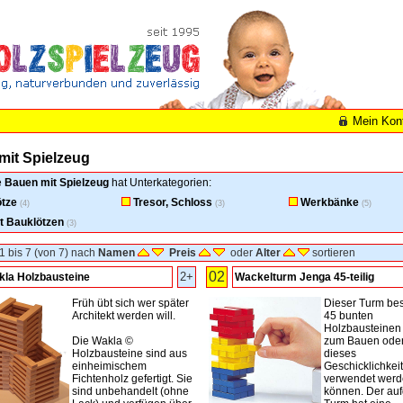
Mein Kon
mit Spielzeug
e
Bauen mit Spielzeug
hat Unterkategorien:
tze
Tresor, Schloss
Werkbänke
(4)
(3)
(5)
t Bauklötzen
(3)
1 bis 7 (von 7) nach
Namen
Preis
oder
Alter
sortieren
02
2+
la Holzbausteine
Wackelturm Jenga 45-teilig
Früh übt sich wer später
Dieser Turm bes
Architekt werden will.
45 bunten
Holzbausteinen
Die Wakla ©
zum Bauen oder
Holzbausteine sind aus
dieses
einheimischem
Geschicklichkeit
Fichtenholz gefertigt. Sie
verwendet wer
sind unbehandelt (ohne
können. Der au