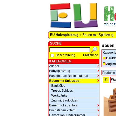
EU Holzspielzeug
»
Bauen mit Spielzeug
SUCHE
Bauen 
Kategori
Beschreibung
Profisuche
Bauklö
KATEGORIEN
Zug mi
Allerlei
Babyspielzeug
Produkte 
Bastelbedarf Bastelmaterial
01
Wak
Bauen mit Spielzeug
Bauklötze
Tresor, Schloss
Werkbänke
Zug mit Bauklötzen
Bauernhof aus Holz
Buchstaben Ziffern
Dekoration Kinderzimmer