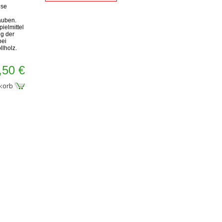
ise
uben.
pielmittel
ng der
bei
lholz.
,50 €