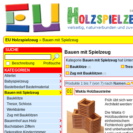
EU Holzspielzeug
»
Bauen mit Spielzeug
SUCHE
Bauen mit Spielzeug
Kategorie
Bauen mit Spielzeug
hat Unter
Beschreibung
Profisuche
Bauklötze
Tres
(4)
KATEGORIEN
Zug mit Bauklötzen
(3)
Allerlei
Babyspielzeug
Produkte 1 bis 7 (von 7) nach
Namen
Bastelbedarf Bastelmaterial
01
Wakla Holzbausteine
Bauen mit Spielzeug
Bauklötze
Früh übt sich wer
Tresor, Schloss
Architekt werden w
Werkbänke
Die Wakla ©
Zug mit Bauklötzen
Holzbausteine si
Bauernhof aus Holz
einheimischem
Fichtenholz gefert
Buchstaben Ziffern
sind unbehandelt
Dekoration Kinderzimmer