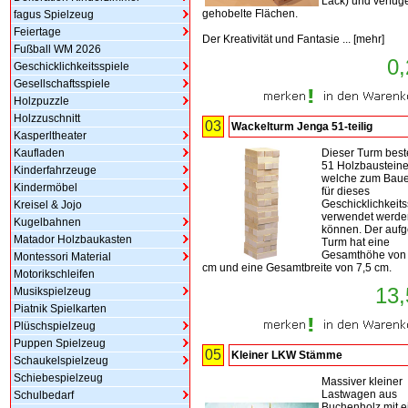
Lack) und verfüg
gehobelte Flächen.
fagus Spielzeug
Feiertage
Der Kreativität und Fantasie ...
[
mehr
]
Fußball WM 2026
0,
Geschicklichkeitsspiele
Gesellschaftsspiele
Holzpuzzle
Holzzuschnitt
03
Wackelturm Jenga 51-teilig
Kasperltheater
Kaufladen
Dieser Turm best
51 Holzbaustein
Kinderfahrzeuge
welche zum Baue
Kindermöbel
für dieses
Geschicklichkeits
Kreisel & Jojo
verwendet werde
Kugelbahnen
können. Der auf
Matador Holzbaukasten
Turm hat eine
Gesamthöhe von 
Montessori Material
cm und eine Gesamtbreite von 7,5 cm.
Motorikschleifen
13,
Musikspielzeug
Piatnik Spielkarten
Plüschspielzeug
Puppen Spielzeug
05
Kleiner LKW Stämme
Schaukelspielzeug
Schiebespielzeug
Massiver kleiner
Lastwagen aus
Schulbedarf
Buchenholz mit e