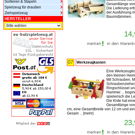
Sortieren & Stapeln
Gesamtlänge von
Spielzeug für draußen
Die Lieferung erfo
der Ausführung m
Ziehspielzeug
Baumstämmen.
HERSTELLER
14,
07
Werkzeugkasten
Eine Werkzeugkis
den kleinen Heim
Mit Schrauben, M
Schraubenzieher
Ringschlüssel u
Hammer ... begin
spielerisch die Le
Die Kiste hat ein
Gesamtlänge von
cm, eine Gesamtbreite von 12 cm und ei
Gesam ...
[
mehr
]
23,