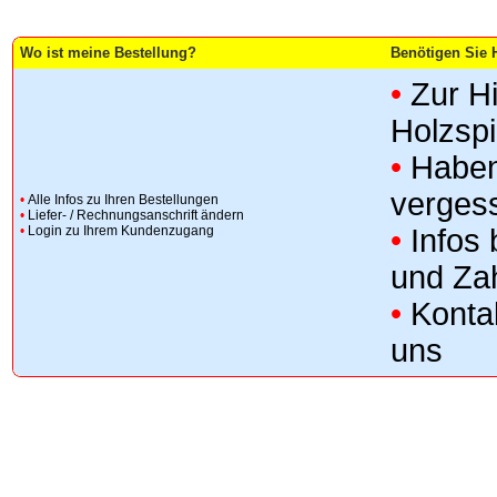
Wo ist meine Bestellung?
Benötigen Sie H
•
Zur H
Holzsp
•
Haben
verges
•
Alle Infos zu Ihren Bestellungen
•
Liefer- / Rechnungsanschrift ändern
•
Login zu Ihrem Kundenzugang
•
Infos
und Za
•
Konta
uns