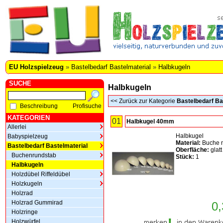
EU Holzspielzeug
»
Bastelbedarf Bastelmaterial
»
Halbkugeln
SUCHE
Halbkugeln
<<
Zurück zur Kategorie
Bastelbedarf Ba
Beschreibung
Profisuche
KATEGORIEN
01
Halbkugel 40mm
Allerlei
Halbkugel
Babyspielzeug
Material:
Buche n
Bastelbedarf Bastelmaterial
Oberfläche:
glatt
Buchenrundstab
Stück:
1
Halbkugeln
Holzdübel Riffeldübel
Holzkugeln
Holzrad
Holzrad Gummirad
0,
Holzringe
Holzwürfel