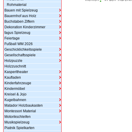
Rohmaterial
Bauen mit Spielzeug
Bauernhof aus Holz
Buchstaben Ziffern
Dekoration Kinderzimmer
fagus Spielzeug
Feiertage
Fußball WM 2026
Geschicklichkeitsspiele
Gesellschaftsspiele
Holzpuzzle
Holzzuschnitt
Kasperltheater
Kaufladen
Kinderfahrzeuge
Kindermöbel
Kreisel & Jojo
Kugelbahnen
Matador Holzbaukasten
Montessori Material
Motorikschleifen
Musikspielzeug
Piatnik Spielkarten