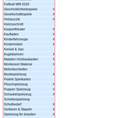
Fußball WM 2026
Geschicklichkeitsspiele
Gesellschaftsspiele
Holzpuzzle
Holzzuschnitt
Kasperltheater
Kaufladen
Kinderfahrzeuge
Kindermöbel
Kreisel & Jojo
Kugelbahnen
Matador Holzbaukasten
Montessori Material
Motorikschleifen
Musikspielzeug
Piatnik Spielkarten
Plüschspielzeug
Puppen Spielzeug
Schaukelspielzeug
Schiebespielzeug
Schulbedarf
Sortieren & Stapeln
Spielzeug für draußen