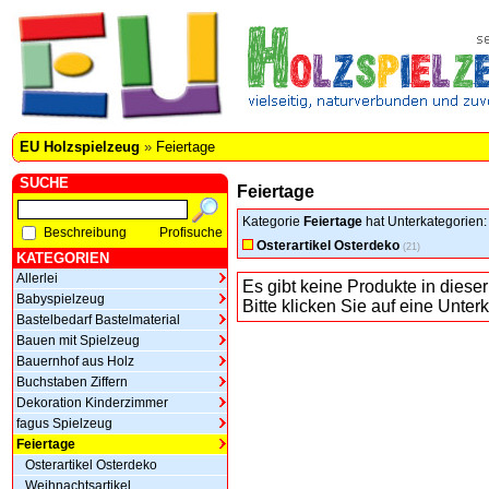
EU Holzspielzeug
»
Feiertage
SUCHE
Feiertage
Kategorie
Feiertage
hat Unterkategorien:
Beschreibung
Profisuche
Osterartikel Osterdeko
(21)
KATEGORIEN
Allerlei
Es gibt keine Produkte in dieser
Babyspielzeug
Bitte klicken Sie auf eine Unter
Bastelbedarf Bastelmaterial
Bauen mit Spielzeug
Bauernhof aus Holz
Buchstaben Ziffern
Dekoration Kinderzimmer
fagus Spielzeug
Feiertage
Osterartikel Osterdeko
Weihnachtsartikel