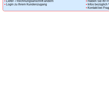
•
Liefer- / Rechnungsanschrift ändern
•
Haben Sie Ihr 
•
Login zu Ihrem Kundenzugang
•
Infos bezüglich
•
Kontakt bei Fra