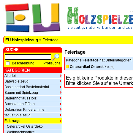
EU Holzspielzeug
»
Feiertage
SUCHE
Feiertage
Kategorie
Feiertage
hat Unterkategorien:
Beschreibung
Profisuche
Osterartikel Osterdeko
(21)
KATEGORIEN
Allerlei
Es gibt keine Produkte in dieser
Babyspielzeug
Bitte klicken Sie auf eine Unter
Bastelbedarf Bastelmaterial
Bauen mit Spielzeug
Bauernhof aus Holz
Buchstaben Ziffern
Dekoration Kinderzimmer
fagus Spielzeug
Feiertage
Osterartikel Osterdeko
Weihnachtsartikel