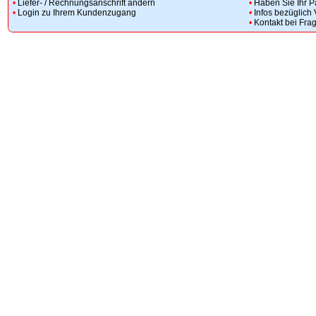
•
Liefer- / Rechnungsanschrift ändern
•
Haben Sie Ihr 
•
Login zu Ihrem Kundenzugang
•
Infos bezüglich
•
Kontakt bei Fra