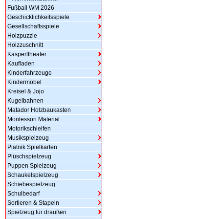
Fußball WM 2026
Geschicklichkeitsspiele
Gesellschaftsspiele
Holzpuzzle
Holzzuschnitt
Kasperltheater
Kaufladen
Kinderfahrzeuge
Kindermöbel
Kreisel & Jojo
Kugelbahnen
Matador Holzbaukasten
Montessori Material
Motorikschleifen
Musikspielzeug
Piatnik Spielkarten
Plüschspielzeug
Puppen Spielzeug
Schaukelspielzeug
Schiebespielzeug
Schulbedarf
Sortieren & Stapeln
Spielzeug für draußen